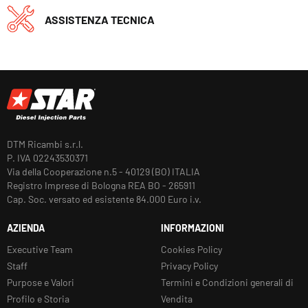
ASSISTENZA TECNICA
DTM Ricambi s.r.l.
P. IVA 02243530371
Via della Cooperazione n.5 - 40129 (BO) ITALIA
Registro Imprese di Bologna REA BO - 265911
Cap. Soc. versato ed esistente 84.000 Euro i.v.
AZIENDA
INFORMAZIONI
Executive Team
Cookies Policy
Staff
Privacy Policy
Purpose e Valori
Termini e Condizioni generali di
Profilo e Storia
Vendita