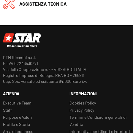
ASSISTENZA TECNICA
DTM Ricambi s.r.l.
P. IVA 02243530371
Via della Cooperazione n.5 - 40129 (BO) ITALIA
Registro Imprese di Bologna REA BO - 265911
Cap. Soc. versato ed esistente 84.000 Euro i.v.
AZIENDA
INFORMAZIONI
Executive Team
Cookies Policy
Staff
Privacy Policy
Purpose e Valori
Termini e Condizioni generali di
Profilo e Storia
Vendita
Area di business
Informativa per Clienti e Fornitori