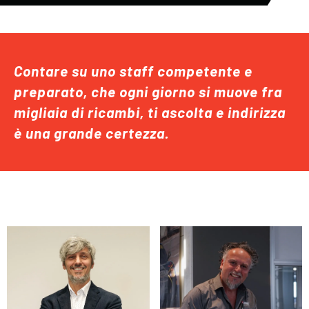
Contare su uno staff competente e
preparato, che ogni giorno si muove fra
migliaia di ricambi, ti ascolta e indirizza
è una grande certezza.