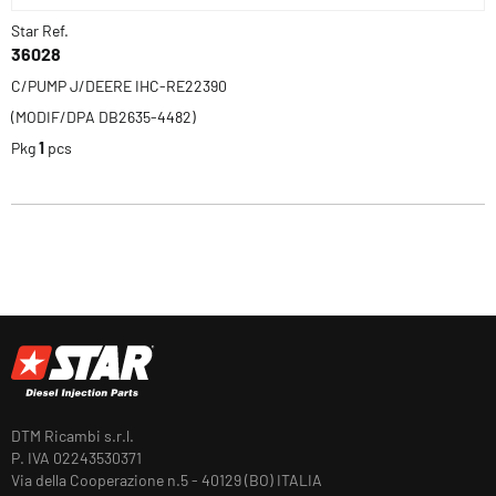
Star Ref.
36028
C/PUMP J/DEERE IHC-RE22390
(MODIF/DPA DB2635-4482)
Pkg
1
pcs
DTM Ricambi s.r.l.
P. IVA 02243530371
Via della Cooperazione n.5 - 40129 (BO) ITALIA