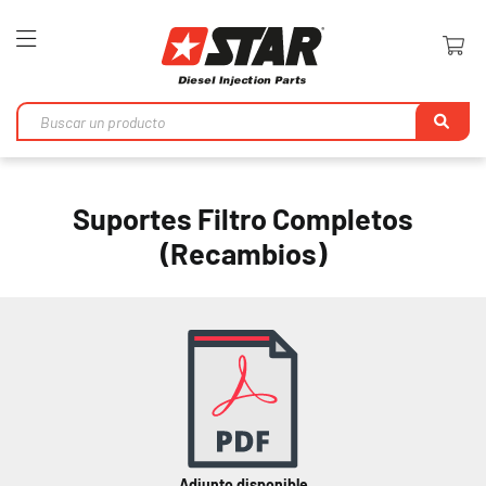
Toggle
Nav
Bu
en
Suportes Filtro Completos
(Recambios)
Adjunto disponible