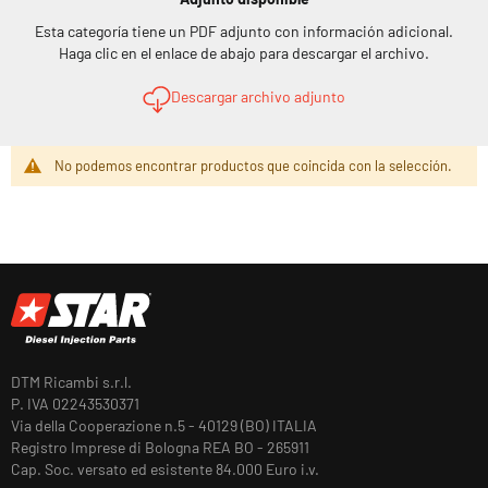
Esta categoría tiene un PDF adjunto con información adicional.
Haga clic en el enlace de abajo para descargar el archivo.
Descargar archivo adjunto
No podemos encontrar productos que coincida con la selección.
DTM Ricambi s.r.l.
P. IVA 02243530371
Via della Cooperazione n.5 - 40129 (BO) ITALIA
Registro Imprese di Bologna REA BO - 265911
Cap. Soc. versato ed esistente 84.000 Euro i.v.