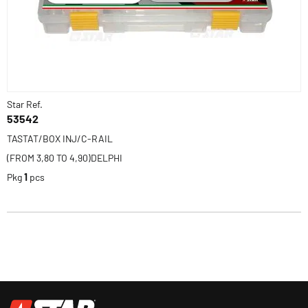
Star Ref.
53542
TASTAT/BOX INJ/C-RAIL
(FROM 3,80 TO 4,90)DELPHI
Pkg
1
pcs