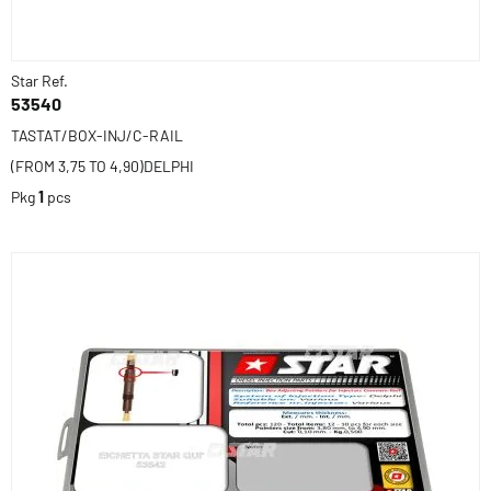
Star Ref.
53540
TASTAT/BOX-INJ/C-RAIL
(FROM 3,75 TO 4,90)DELPHI
Pkg
1
pcs