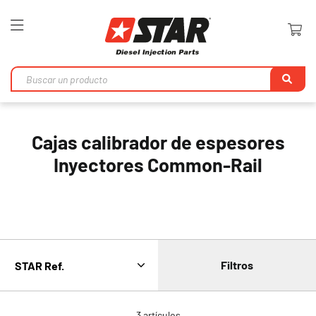
Toggle
Nav
Bu
en
Cajas calibrador de espesores
Inyectores Common-Rail
Filtros
3
artículos