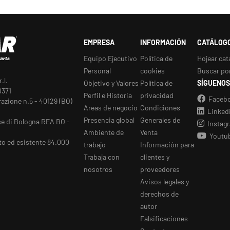
EMPRESA
INFORMACIÓN
CATÁLOG
Equipo Ejecutivo
Política de
Hojear cat
Personal
cookies
Buscar po
.l.
Objetivo y Valores
Política de
SÍGUENOS
0371
Perfil e Historia
privacidad
Faceb
razione n.5 - 40129 (BO)
Areas de negocio
Condiciones
Linked
Presencia global
Generales de
se di Bologna REA BO -
Instag
Ambiente de
Venta
Youtu
to ed esistente 84.000
trabajo
Información para
Trabaja con
clientes y
nosotros
proveedores
Avisos legales y
derechos de
autor
Falsificaciones