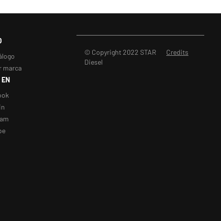
O
© Copyright 2022 STAR
Credits
álogo
Diesel
r marca
 EN
ook
in
ram
be