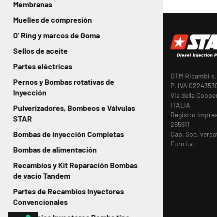
Membranas
Muelles de compresión
O' Ring y marcos de Goma
Sellos de aceite
Partes eléctricas
DTM Ricambi s.r
Pernos y Bombas rotativas de
P. IVA 0224353
Inyección
Via della Coope
ITALIA
Pulverizadores, Bombeos e Válvulas
Registro Impre
STAR
265911
Bombas de inyección Completas
Cap. Soc. versa
Euro i.v.
Bombas de alimentación
Recambios y Kit Reparación Bombas
de vacío Tandem
Partes de Recambios Inyectores
Convencionales