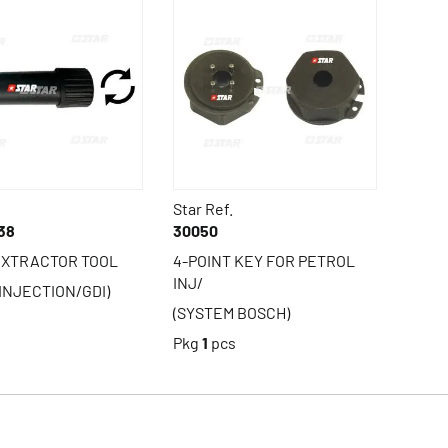
Star Ref.
38
30050
EXTRACTOR TOOL
4-POINT KEY FOR PETROL
INJ/
 INJECTION/GDI)
(SYSTEM BOSCH)
s
Pkg
1
pcs