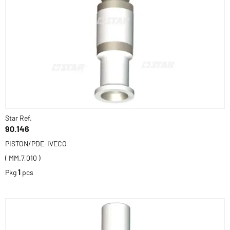
Star Ref.
90.146
PISTON/PDE-IVECO
( MM.7,010 )
Pkg
1
pcs