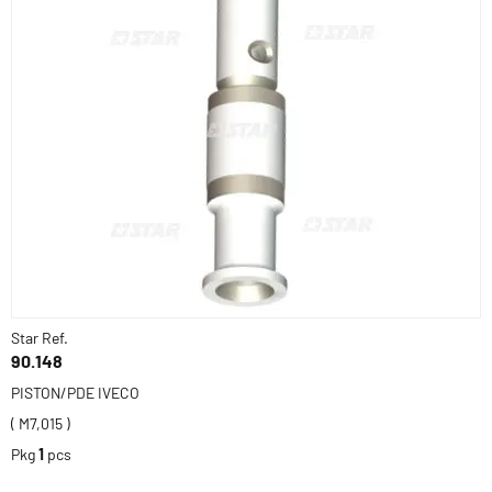
Star Ref.
90.148
PISTON/PDE IVECO
( M7,015 )
Pkg
1
pcs