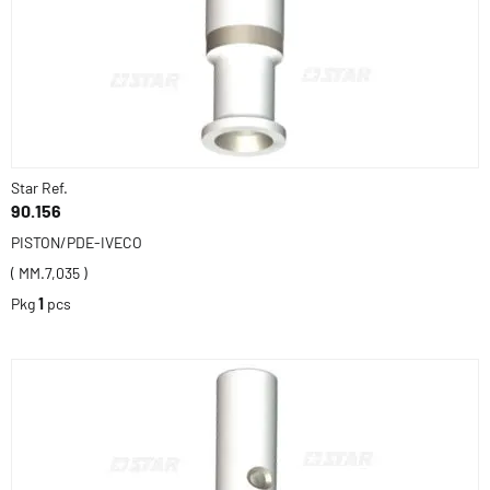
Star Ref.
90.156
PISTON/PDE-IVECO
( MM.7,035 )
Pkg
1
pcs