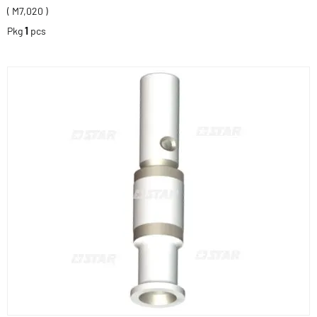
( M7,020 )
Pkg
1
pcs