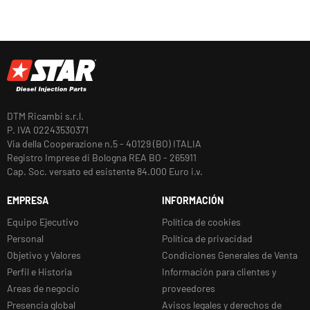
DTM Ricambi s.r.l.
P. IVA 02243530371
Via della Cooperazione n.5 - 40129 (BO) ITALIA
Registro Imprese di Bologna REA BO - 265911
Cap. Soc. versato ed esistente 84.000 Euro i.v.
EMPRESA
INFORMACIÓN
Equipo Ejecutivo
Política de cookies
Personal
Política de privacidad
Objetivo y Valores
Condiciones Generales de Venta
Perfil e Historia
Información para clientes y
Areas de negocio
proveedores
Presencia global
Avisos legales y derechos de