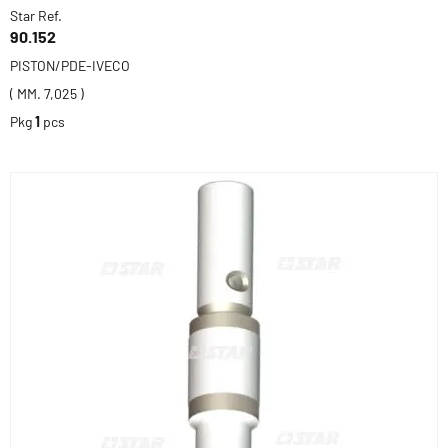
Star Ref.
90.152
PISTON/PDE-IVECO
( MM. 7,025 )
Pkg
1
pcs