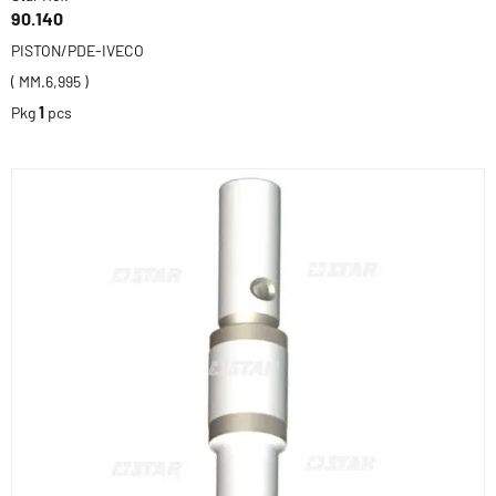
90.140
PISTON/PDE-IVECO
( MM.6,995 )
Pkg
1
pcs