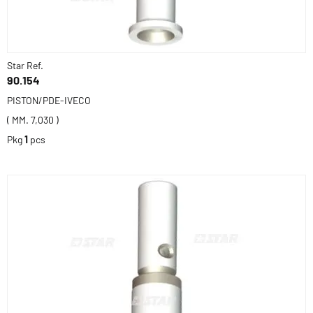
Star Ref.
90.154
PISTON/PDE-IVECO
( MM. 7,030 )
Pkg
1
pcs