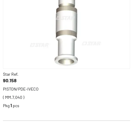
Star Ref.
90.158
PISTON/PDE-IVECO
( MM.7,040 )
Pkg
1
pcs