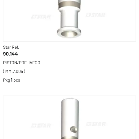
Star Ref.
90.144
PISTON/PDE-IVECO
( MM.7,005 )
Pkg
1
pcs