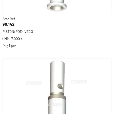
Star Ref.
90.142
PISTON/PDE-IVECO
( MM. 7,000 )
Pkg
1
pcs