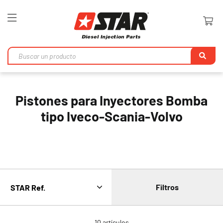
Toggle
Nav
Bu
en
Pistones para Inyectores Bomba
tipo Iveco-Scania-Volvo
Filtros
10
artículos