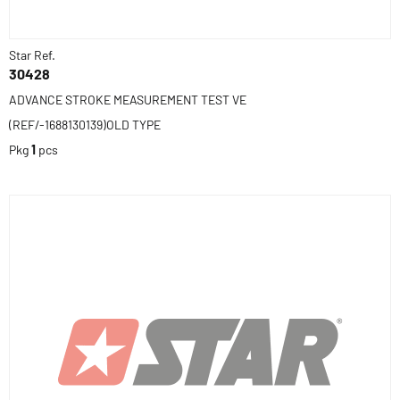
Star Ref.
30428
ADVANCE STROKE MEASUREMENT TEST VE
(REF/-1688130139)OLD TYPE
Pkg
1
pcs