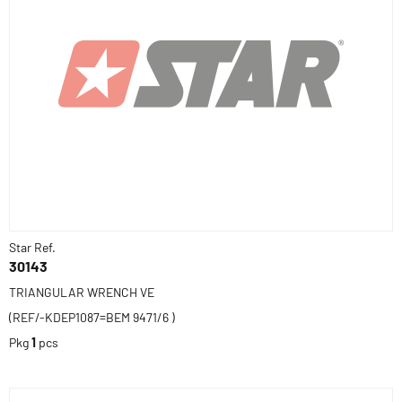
Star Ref.
30143
TRIANGULAR WRENCH VE
(REF/-KDEP1087=BEM 9471/6 )
Pkg
1
pcs