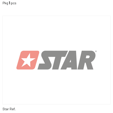
Pkg
1
pcs
Star Ref.