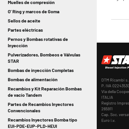
Muelles de compresión
O' Ring y marcos de Goma
Sellos de aceite
Partes eléctricas
Pernos y Bombas rotativas de
Inyección
Pulverizadores, Bombeos e Válvulas
STAR
Bombas de inyección Completas
Bombas de alimentación
DTM Ricambi s.r
P. IVA 0224353
Recambios y Kit Reparación Bombas
Via della Coope
de vacío Tandem
ITALIA
Registro Impre
Partes de Recambios Inyectores
265911
Convencionales
Cap. Soc. versa
Recambios Inyectores Bomba tipo
Euro i.v.
EUI-PDE-EUP-PLD-HEUI