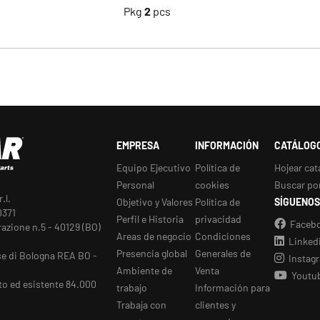
Pkg
2
pcs
EMPRESA
INFORMACIÓN
CATÁLOG
Equipo Ejecutivo
Política de
Hojear cat
Personal
cookies
Buscar po
.l.
Objetivo y Valores
Política de
SÍGUENOS
0371
Perfil e Historia
privacidad
Faceb
razione n.5 - 40129 (BO)
Areas de negocio
Condiciones
Linked
Presencia global
Generales de
se di Bologna REA BO -
Instag
Ambiente de
Venta
Youtu
to ed esistente 84.000
trabajo
Información para
Trabaja con
clientes y