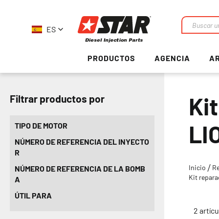
ES
Buscar
en
PRODUCTOS
AGENCIA
AR
Ki
Filtrar productos por
LI
TIPO DE MOTOR
NÚMERO DE REFERENCIA DEL INYECTO
R
Inicio
R
NÚMERO DE REFERENCIA DE LA BOMB
Kit repar
A
ÚTIL PARA
2
artícu