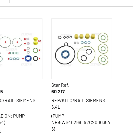
Star Ref.
05
60.217
 C/RAIL-SIEMENS
REP/KIT C/RAIL-SIEMENS
6.4L
LE ON: PUMP
(PUMP
4)
NR:5WS40296=A2C2000354
6)
s