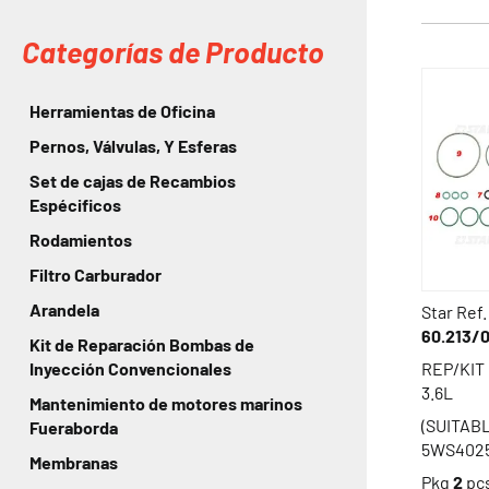
Categorías de Producto
Herramientas de Oficina
Pernos, Válvulas, Y Esferas
Set de cajas de Recambios
Espécificos
Rodamientos
Filtro Carburador
Arandela
Star Ref.
60.213/
Kit de Reparación Bombas de
REP/KIT
Inyección Convencionales
3.6L
Mantenimiento de motores marinos
(SUITAB
Fueraborda
5WS4025
Membranas
Pkg
2
pc