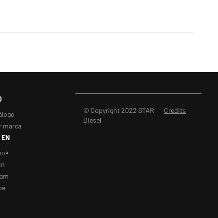
O
© Copyright 2022 STAR
Credits
álogo
Diesel
r marca
 EN
ook
in
ram
be