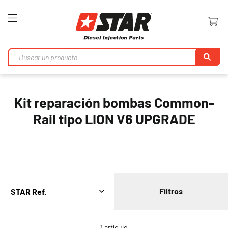
Toggle
Nav
Bu
en
Kit reparación bombas Common-
Rail tipo LION V6 UPGRADE
Filtros
1
artículo