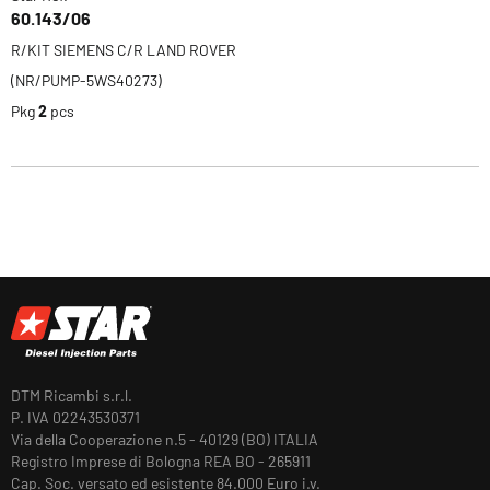
60.143/06
R/KIT SIEMENS C/R LAND ROVER
(NR/PUMP-5WS40273)
Pkg
2
pcs
DTM Ricambi s.r.l.
P. IVA 02243530371
Via della Cooperazione n.5 - 40129 (BO) ITALIA
Registro Imprese di Bologna REA BO - 265911
Cap. Soc. versato ed esistente 84.000 Euro i.v.