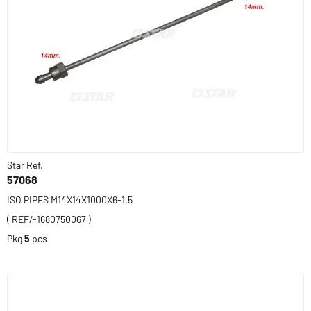
Star Ref.
57068
ISO PIPES M14X14X1000X6-1,5
( REF/-1680750067 )
Pkg
5
pcs