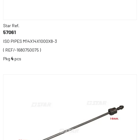
Star Ref.
57061
ISO PIPES M14X14X1000X8-3
( REF/-1680750075 )
Pkg
4
pcs