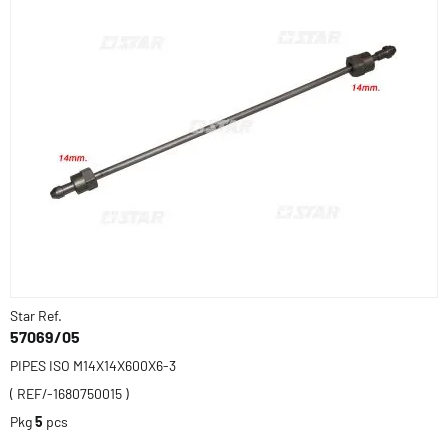
Star Ref.
57069/05
PIPES ISO M14X14X600X6-3
( REF/-1680750015 )
Pkg
5
pcs