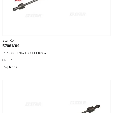
Star Ref.
57061/04
PIPES ISO M14X14X1000X8-4
( REF/-
Pkg
4
pcs