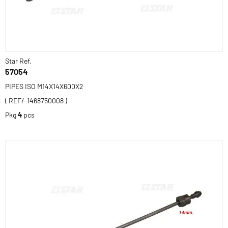
Star Ref.
57054
PIPES ISO M14X14X600X2
( REF/-1468750008 )
Pkg
4
pcs