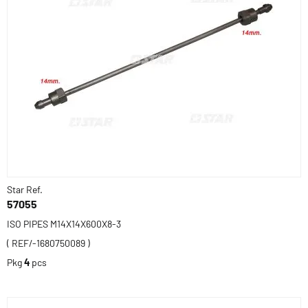
Star Ref.
57055
ISO PIPES M14X14X600X8-3
( REF/-1680750089 )
Pkg
4
pcs