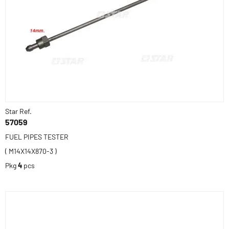
Star Ref.
57059
FUEL PIPES TESTER
( M14X14X870-3 )
Pkg
4
pcs