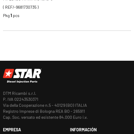
( REF/-9681730735 )
Pkg
1
pcs
DTM Ricambi s.r.l.
P. IVA 02243530371
Via della Cooperazione n.5 - 40129 (BO) ITALIA
Registro Imprese di Bologna REA BO - 265911
Cap. Soc. versato ed esistente 84.000 Euro i.v.
EMPRESA
INFORMACIÓN