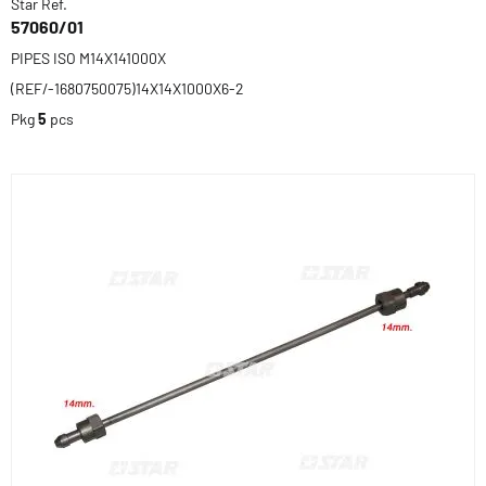
Star Ref.
57060/01
PIPES ISO M14X141000X
(REF/-1680750075)14X14X1000X6-2
Pkg
5
pcs