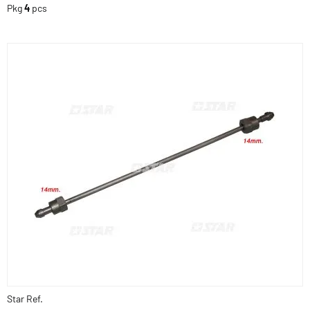
Pkg
4
pcs
Star Ref.