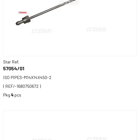
Star Ref.
57054/01
ISO PIPES-M14X14X450-2
( REF/-1680750672 )
Pkg
4
pcs