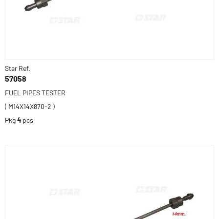
Star Ref.
57058
FUEL PIPES TESTER
( M14X14X870-2 )
Pkg
4
pcs