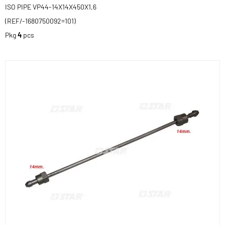
ISO PIPE VP44-14X14X450X1,6
(REF/-1680750092=101)
Pkg
4
pcs