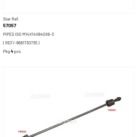
Star Ref.
57057
PIPES ISO M14X14X840X6-3
( REF/-9681730735 )
Pkg
4
pcs