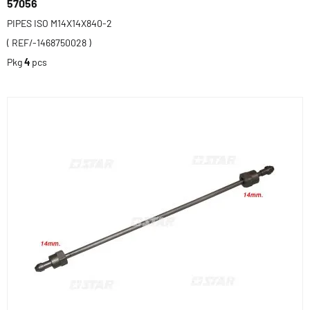
57056
PIPES ISO M14X14X840-2
( REF/-1468750028 )
Pkg
4
pcs