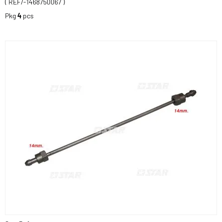
( REF/-1468750067 )
Pkg
4
pcs