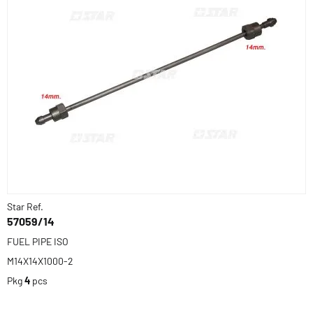
Star Ref.
57059/14
FUEL PIPE ISO
M14X14X1000-2
Pkg
4
pcs