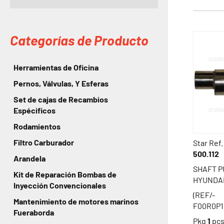
Categorías de Producto
Herramientas de Oficina
Pernos, Válvulas, Y Esferas
Set de cajas de Recambios
Espécificos
Rodamientos
Filtro Carburador
Star Ref.
500.112
Arandela
SHAFT P
Kit de Reparación Bombas de
HYUNDA
Inyección Convencionales
(REF/-
Mantenimiento de motores marinos
F00R0P1
Fueraborda
Pkg
1
pc