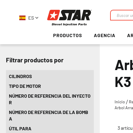
ES
Buscar
en
PRODUCTOS
AGENCIA
AR
Ar
Filtrar productos por
K3
CILINDROS
TIPO DE MOTOR
NÚMERO DE REFERENCIA DEL INYECTO
Inicio
R
R
Arbol Arr
NÚMERO DE REFERENCIA DE LA BOMB
A
3
artícu
ÚTIL PARA