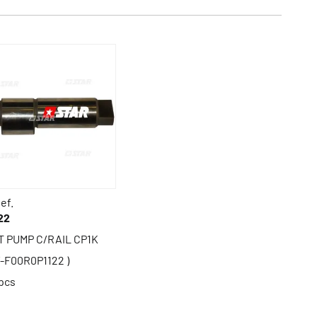
ef.
22
 PUMP C/RAIL CP1K
/-F00R0P1122 )
pcs