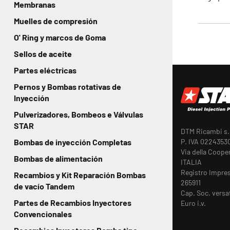
Membranas
Muelles de compresión
O' Ring y marcos de Goma
Sellos de aceite
Partes eléctricas
Pernos y Bombas rotativas de
Inyección
Pulverizadores, Bombeos e Válvulas
STAR
DTM Ricambi s.r
P. IVA 0224353
Bombas de inyección Completas
Via della Coope
Bombas de alimentación
ITALIA
Registro Impre
Recambios y Kit Reparación Bombas
265911
de vacío Tandem
Cap. Soc. versa
Partes de Recambios Inyectores
Euro i.v.
Convencionales