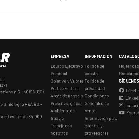
EMPRESA
INFORMACIÓN
CATÁLOG
Equipo Ejecutivo
Política de
Hojear cat
Personal
cookies
Buscar po
.l.
Objetivo y Valores
Política de
SÍGUENOS
0371
Perfil e Historia
privacidad
Faceb
razione n.5 - 40129 (BO)
Areas de negocio
Condiciones
Linked
Presencia global
Generales de
se di Bologna REA BO -
Instag
Ambiente de
Venta
Youtu
to ed esistente 84.000
trabajo
Información para
Trabaja con
clientes y
nosotros
proveedores