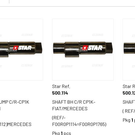
Star Ref.
Star R
500.114
500.1
UMP C/R-CP1K
SHAFT BH C/R CP1K-
SHAFT
I
FIAT/MERCEDES
( REF
(REF/-
Pkg
1
112)MERCEDES
F00R0P1114=F00R0P1765)
s
Pkg
1
pcs