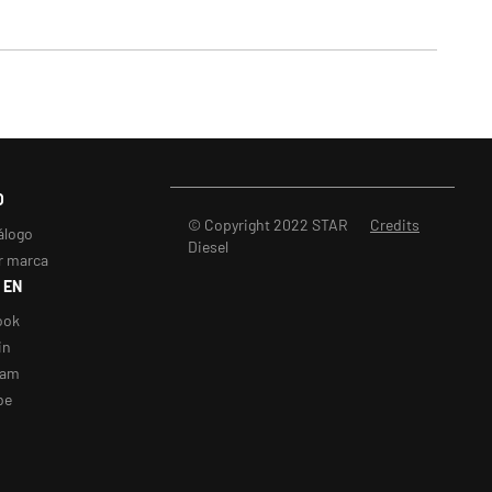
O
© Copyright 2022 STAR
Credits
álogo
Diesel
r marca
 EN
ook
in
ram
be