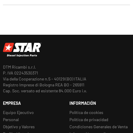
DTM Ricambi s.r.l.
P. IVA 02243530371
Via della Cooperazione n.5 - 40129 (BO) ITALIA
Registro Imprese di Bologna REA BO - 265911
Cap. Soc. versato ed esistente 84.000 Euro i.v.
EMPRESA
INFORMACIÓN
Equipo Ejecutivo
Política de cookies
Personal
Política de privacidad
Objetivo y Valores
Condiciones Generales de Venta