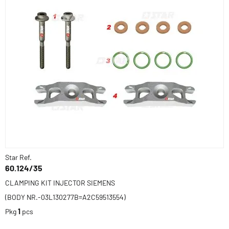
Star Ref.
60.124/35
CLAMPING KIT INJECTOR SIEMENS
(BODY NR.-03L130277B=A2C59513554)
Pkg
1
pcs