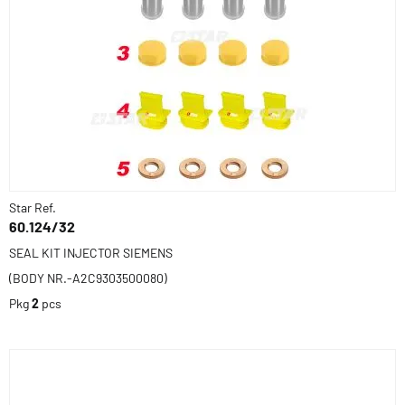
Star Ref.
60.124/32
SEAL KIT INJECTOR SIEMENS
(BODY NR.-A2C9303500080)
Pkg
2
pcs