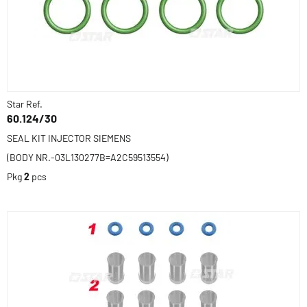
Star Ref.
60.124/30
SEAL KIT INJECTOR SIEMENS
(BODY NR.-03L130277B=A2C59513554)
Pkg
2
pcs