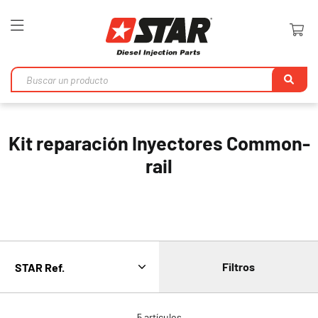
Toggle
Nav
Bu
en
Kit reparación Inyectores Common-
rail
Filtros
5
artículos