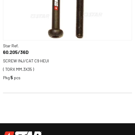
Star Ref.
60.205/36D
SCREW INJ/CAT C9 HEUI
( TORX MM.3X35 )
Pkg
5
pcs