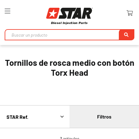
Toggle
Nav
Bu
en
Tornillos de rosca medio con botón
Torx Head
Filtros
3
artículos