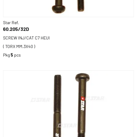
Star Ref.
60.205/32D
SCREW INJ/CAT C7 HEUI
( TORX MM.3X40 )
Pkg
5
pcs