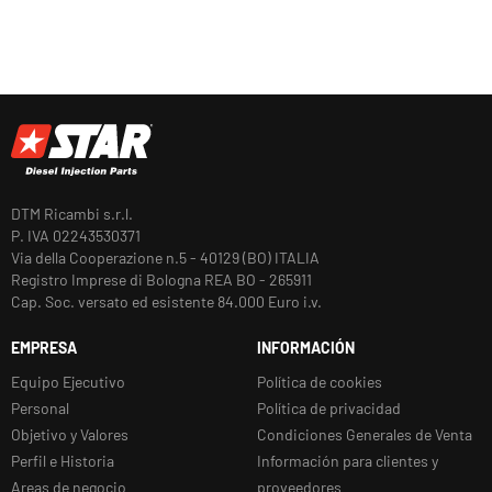
DTM Ricambi s.r.l.
P. IVA 02243530371
Via della Cooperazione n.5 - 40129 (BO) ITALIA
Registro Imprese di Bologna REA BO - 265911
Cap. Soc. versato ed esistente 84.000 Euro i.v.
EMPRESA
INFORMACIÓN
Equipo Ejecutivo
Política de cookies
Personal
Política de privacidad
Objetivo y Valores
Condiciones Generales de Venta
Perfil e Historia
Información para clientes y
Areas de negocio
proveedores