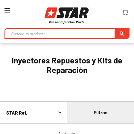
Toggle
Nav
Bu
en
Inyectores Repuestos y Kits de
Reparaciòn
Filtros
1
artículo