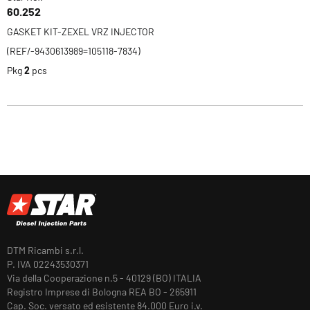
60.252
GASKET KIT-ZEXEL VRZ INJECTOR
(REF/-9430613989=105118-7834)
Pkg
2
pcs
DTM Ricambi s.r.l.
P. IVA 02243530371
Via della Cooperazione n.5 - 40129 (BO) ITALIA
Registro Imprese di Bologna REA BO - 265911
Cap. Soc. versato ed esistente 84.000 Euro i.v.