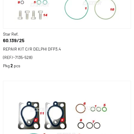
Star Ref.
60.139/25
REPAIR KIT C/R DELPHI DFP3.4
(REF/-7135-528)
Pkg
2
pcs