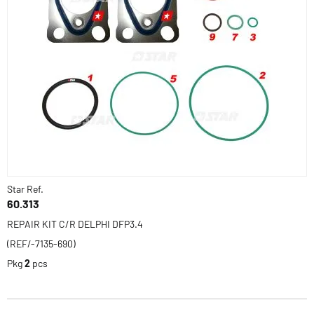
Star Ref.
60.313
REPAIR KIT C/R DELPHI DFP3.4
(REF/-7135-690)
Pkg
2
pcs