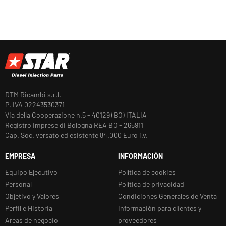
DTM Ricambi s.r.l.
P. IVA 02243530371
Via della Cooperazione n.5 - 40129 (BO) ITALIA
Registro Imprese di Bologna REA BO - 265911
Cap. Soc. versato ed esistente 84.000 Euro i.v.
EMPRESA
INFORMACIÓN
Equipo Ejecutivo
Política de cookies
Personal
Política de privacidad
Objetivo y Valores
Condiciones Generales de Venta
Perfil e Historia
Información para clientes y
Areas de negocio
proveedores