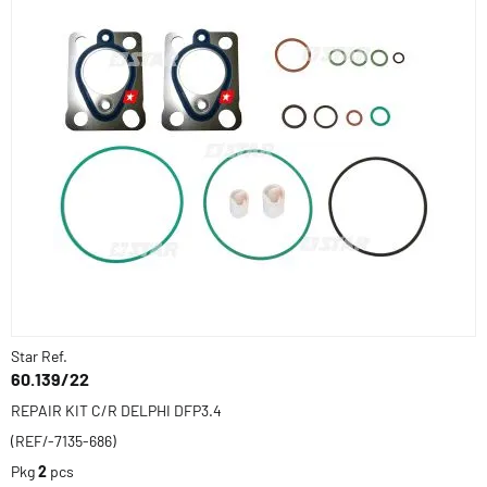
Star Ref.
60.139/22
REPAIR KIT C/R DELPHI DFP3.4
(REF/-7135-686)
Pkg
2
pcs