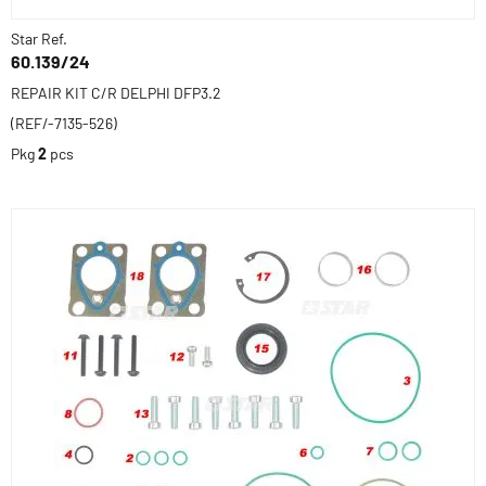
Star Ref.
60.139/24
REPAIR KIT C/R DELPHI DFP3.2
(REF/-7135-526)
Pkg
2
pcs