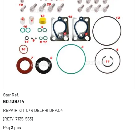
Star Ref.
60.139/14
REPAIR KIT C/R DELPHI DFP3.4
(REF/-7135-553)
Pkg
2
pcs