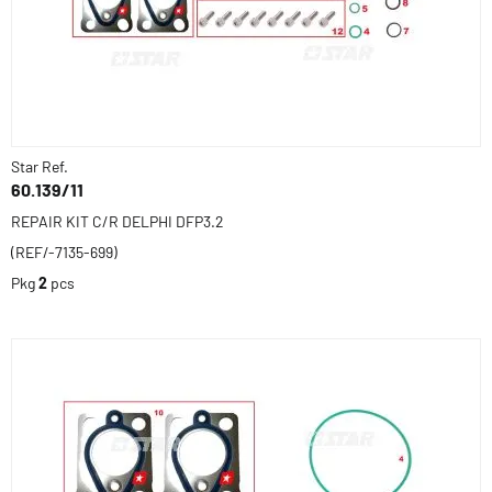
Star Ref.
60.139/11
REPAIR KIT C/R DELPHI DFP3.2
(REF/-7135-699)
Pkg
2
pcs