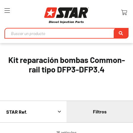
Toggle
Nav
Bu
en
Kit reparación bombas Common-
rail tipo DFP3-DFP3.4
Filtros
16
artículos