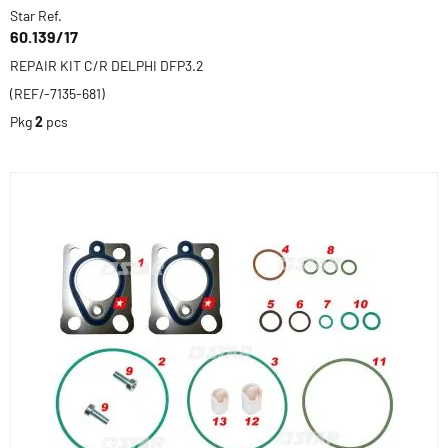
Star Ref.
60.139/17
REPAIR KIT C/R DELPHI DFP3.2
(REF/-7135-681)
Pkg
2
pcs