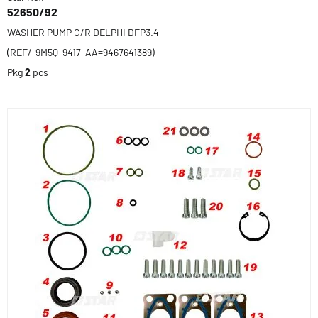
52650/92
WASHER PUMP C/R DELPHI DFP3.4
(REF/-9M5Q-9417-AA=9467641389)
Pkg
2
pcs