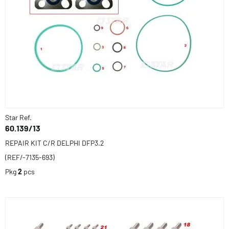
Star Ref.
60.139/13
REPAIR KIT C/R DELPHI DFP3.2
(REF/-7135-693)
Pkg
2
pcs