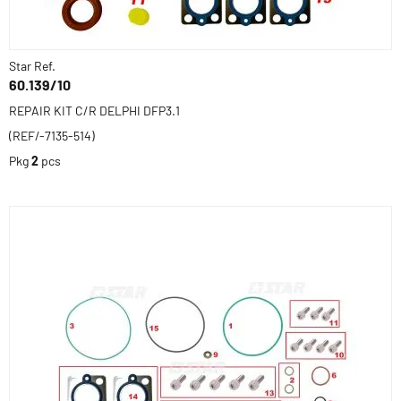
Star Ref.
60.139/10
REPAIR KIT C/R DELPHI DFP3.1
(REF/-7135-514)
Pkg
2
pcs