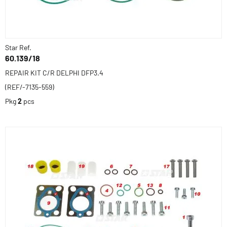
Star Ref.
60.139/18
REPAIR KIT C/R DELPHI DFP3.4
(REF/-7135-559)
Pkg
2
pcs