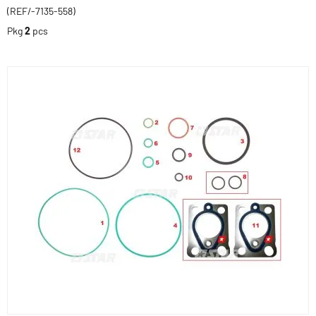
(REF/-7135-558)
Pkg
2
pcs