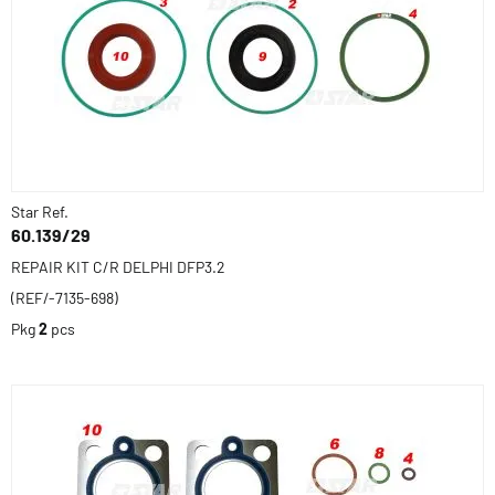
Star Ref.
60.139/29
REPAIR KIT C/R DELPHI DFP3.2
(REF/-7135-698)
Pkg
2
pcs