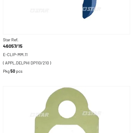
Star Ref.
46057/15
E-CLIP-MM.11
( APPL.DELPHI DP110/210 )
Pkg
50
pcs