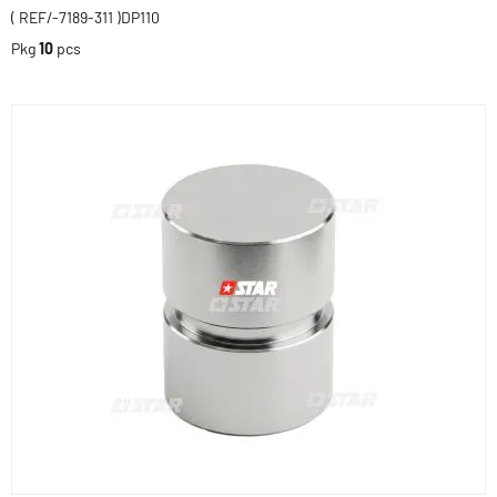
( REF/-7189-311 )DP110
Pkg
10
pcs