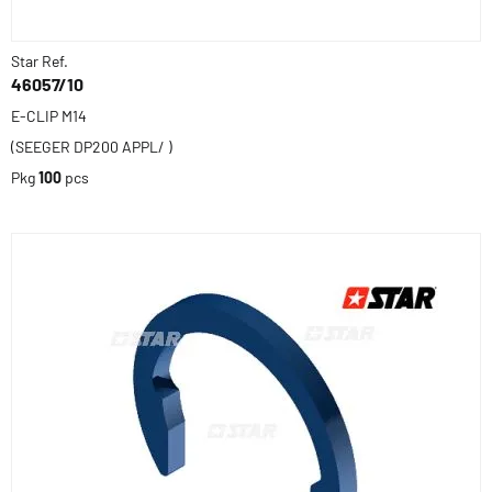
Star Ref.
46057/10
E-CLIP M14
(SEEGER DP200 APPL/ )
Pkg
100
pcs