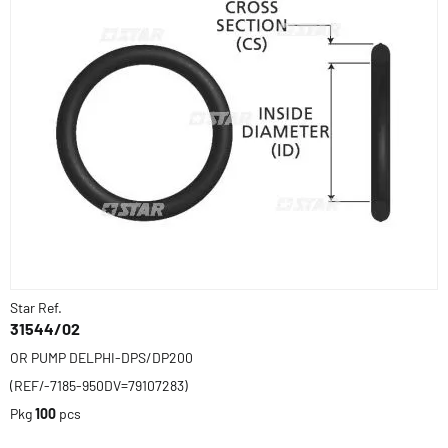
Star Ref.
31544/02
OR PUMP DELPHI-DPS/DP200
(REF/-7185-950DV=79107283)
Pkg
100
pcs