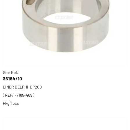
Star Ref.
36164/10
LINER DELPHI-DP200
( REF/ -7185-469 )
Pkg
1
pcs