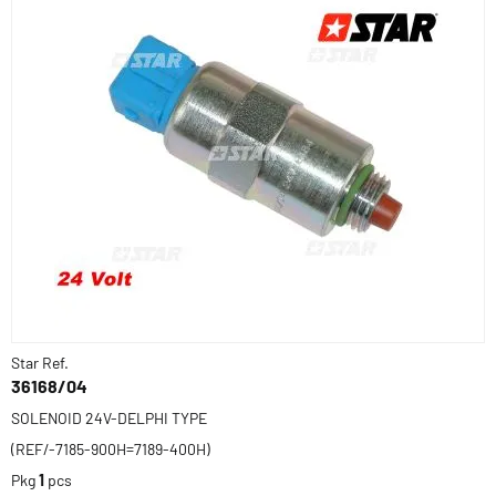
Star Ref.
36168/04
SOLENOID 24V-DELPHI TYPE
(REF/-7185-900H=7189-400H)
Pkg
1
pcs