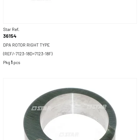
Star Ref.
36154
DPA ROTOR RIGHT TYPE
(REF/-7123-18D=7123-18F)
Pkg
1
pcs