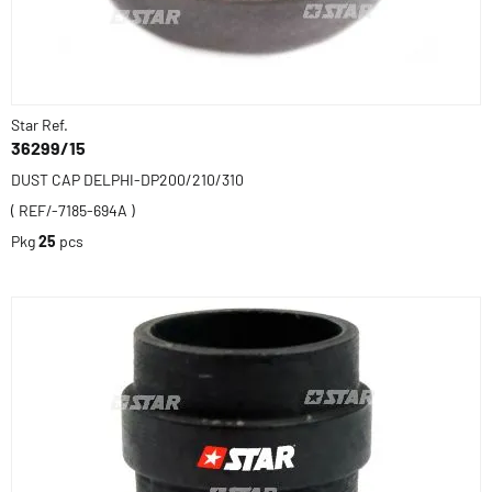
Star Ref.
36299/15
DUST CAP DELPHI-DP200/210/310
( REF/-7185-694A )
Pkg
25
pcs