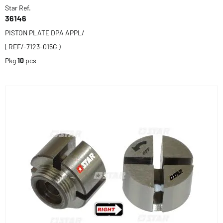
Star Ref.
36146
PISTON PLATE DPA APPL/
( REF/-7123-015G )
Pkg
10
pcs