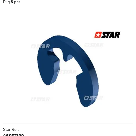
Pkg
5
pcs
Star Ref.
46057/09