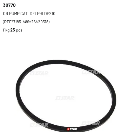
30770
OR PUMP CAT=DELPHI DP210
(REF/7185-489=26420318)
Pkg
25
pcs