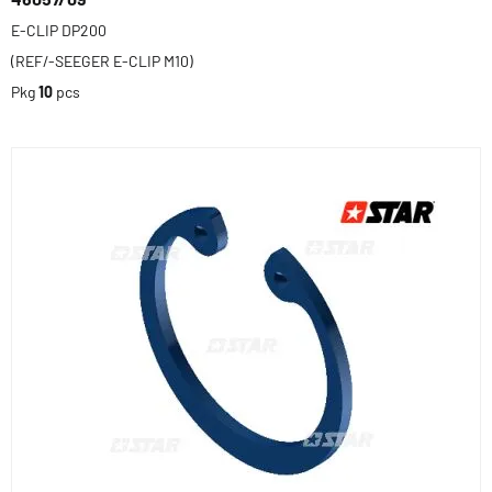
E-CLIP DP200
(REF/-SEEGER E-CLIP M10)
Pkg
10
pcs