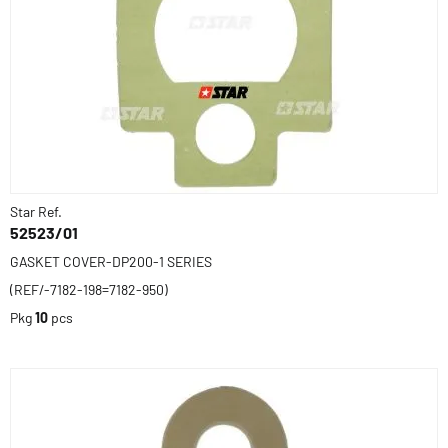
Star Ref.
52523/01
GASKET COVER-DP200-1 SERIES
(REF/-7182-198=7182-950)
Pkg
10
pcs