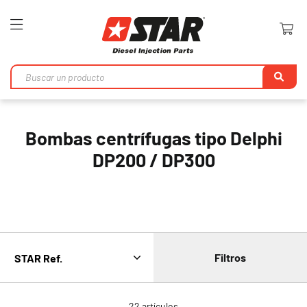
Toggle
Nav
Bu
en
Bombas centrífugas tipo Delphi
DP200 / DP300
Filtros
22
artículos