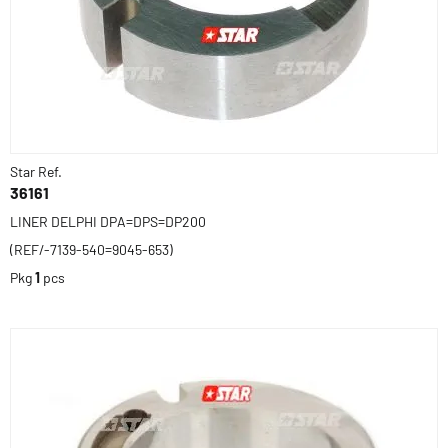
Star Ref.
36161
LINER DELPHI DPA=DPS=DP200
(REF/-7139-540=9045-653)
Pkg
1
pcs