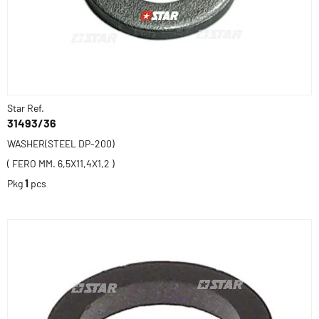
Star Ref.
31493/36
WASHER(STEEL DP-200)
( FERO MM. 6,5X11,4X1,2 )
Pkg
1
pcs