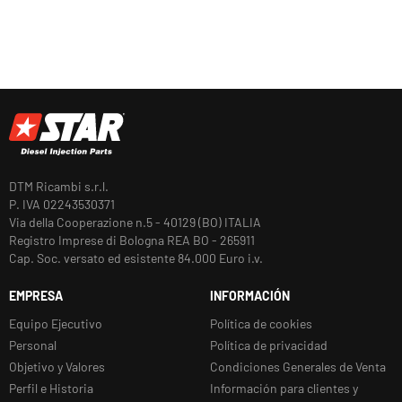
DTM Ricambi s.r.l.
P. IVA 02243530371
Via della Cooperazione n.5 - 40129 (BO) ITALIA
Registro Imprese di Bologna REA BO - 265911
Cap. Soc. versato ed esistente 84.000 Euro i.v.
EMPRESA
INFORMACIÓN
Equipo Ejecutivo
Política de cookies
Personal
Política de privacidad
Objetivo y Valores
Condiciones Generales de Venta
Perfil e Historia
Información para clientes y