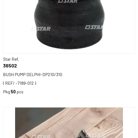
Star Ref.
36502
BUSH PUMP DELPHI-DP210/310
( REF/ -7189-012 )
Pkg
50
pcs