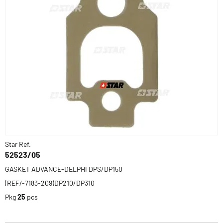
Star Ref.
52523/05
GASKET ADVANCE-DELPHI DPS/DP150
(REF/-7183-209)DP210/DP310
Pkg
25
pcs