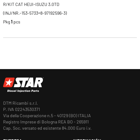
R/KIT CAT HEUI-ISUZU 3.0TD
(INJ/NR.-153-5733=8-97192596-3)
Pkg
1
pcs
DTM Ricambi s.r.l.
P. IVA 02243530371
Via della Cooperazione n.5 - 40129 (BO) ITALIA
Registro Imprese di Bologna REA BO - 265911
Cap. Soc. versato ed esistente 84.000 Euro i.v.