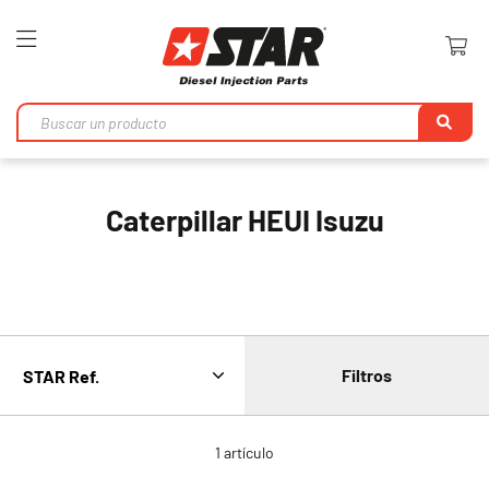
Toggle
Nav
Bu
en
Caterpillar HEUI Isuzu
Filtros
1
artículo