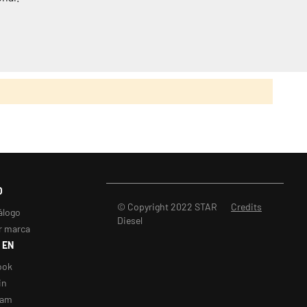
O
© Copyright 2022 STAR
Credits
álogo
Diesel
r marca
 EN
ook
in
ram