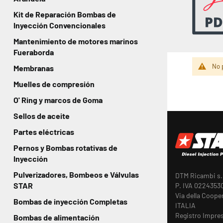
Kit de Reparación Bombas de
Inyección Convencionales
Mantenimiento de motores marinos
Fueraborda
No 
Membranas
Muelles de compresión
O' Ring y marcos de Goma
Sellos de aceite
Partes eléctricas
Pernos y Bombas rotativas de
Inyección
Pulverizadores, Bombeos e Válvulas
DTM Ricambi s.r
STAR
P. IVA 0224353
Via della Coope
Bombas de inyección Completas
ITALIA
Registro Impre
Bombas de alimentación