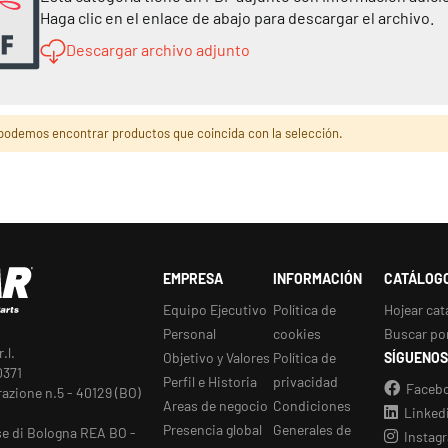
Haga clic en el enlace de abajo para descargar el archivo.
Descargar archivo adjunto
podemos encontrar productos que coincida con la selección.
EMPRESA
INFORMACIÓN
CATÁLOG
Equipo Ejecutivo
Política de
Hojear cat
Personal
cookies
Buscar po
.l.
Objetivo y Valores
Política de
SÍGUENOS
0371
Perfil e Historia
privacidad
Faceb
razione n.5 - 40129 (BO)
Areas de negocio
Condiciones
Linked
Presencia global
Generales de
se di Bologna REA BO -
Instag