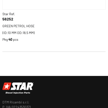
Star Ref.
56252
GREEN PETROL HOSE
(ID:10 MM OD:18,5 MM)
Pkg
40
pcs
DTM Ricambi s.r.l.
P. IVA 02243530371