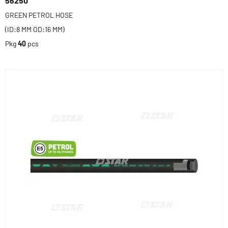
56250
GREEN PETROL HOSE
(ID:8 MM OD:16 MM)
Pkg
40
pcs