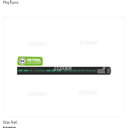
Pkg
1
pcs
Star Ref.