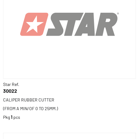
Star Ref.
30022
CALIPER RUBBER CUTTER
(FROM A MIN/OF 0 TO 25MM.)
Pkg
1
pcs