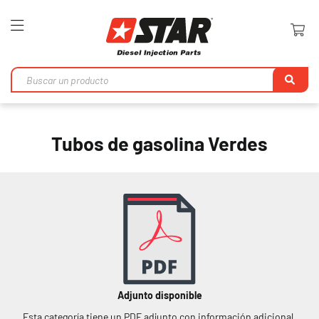
Toggle
Nav
Bu
en
Tubos de gasolina Verdes
Adjunto disponible
Esta categoría tiene un PDF adjunto con información adicional.