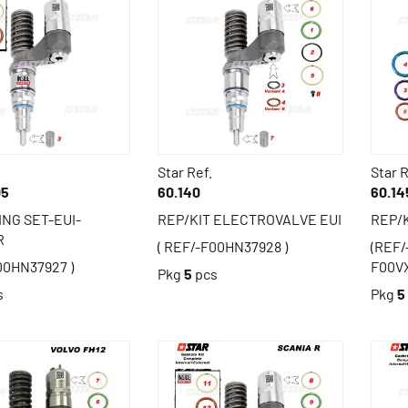
Star Ref.
Star R
05
60.140
60.14
ING SET-EUI-
REP/KIT ELECTROVALVE EUI
REP/K
R
( REF/-F00HN37928 )
(REF/
00HN37927 )
F00V
Pkg
5
pcs
s
Pkg
5