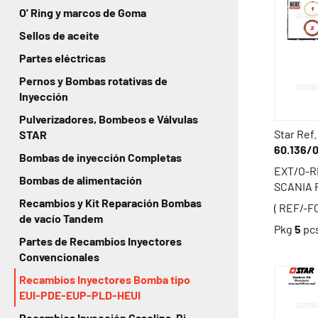
O' Ring y marcos de Goma
Sellos de aceite
Partes eléctricas
Pernos y Bombas rotativas de
Inyección
Pulverizadores, Bombeos e Válvulas
Star Ref.
STAR
60.136/
Bombas de inyección Completas
EXT/O-R
Bombas de alimentación
SCANIA 
Recambios y Kit Reparación Bombas
( REF/-F
de vacío Tandem
Pkg
5
pc
Partes de Recambios Inyectores
Convencionales
Recambios Inyectores Bomba tipo
EUI-PDE-EUP-PLD-HEUI
Recambios Inyección Gasolina, Bi-