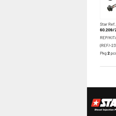
Star Ref.
60.209/
REP/KIT
(REF/-23
Pkg
2
pc