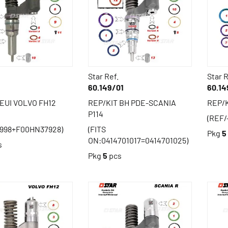
Star Ref.
Star R
60.149/01
60.14
 EUI VOLVO FH12
REP/KIT BH PDE-SCANIA
REP/K
P114
(REF/
998+F00HN37928)
(FITS
Pkg
5
ON:0414701017=0414701025)
s
Pkg
5
pcs