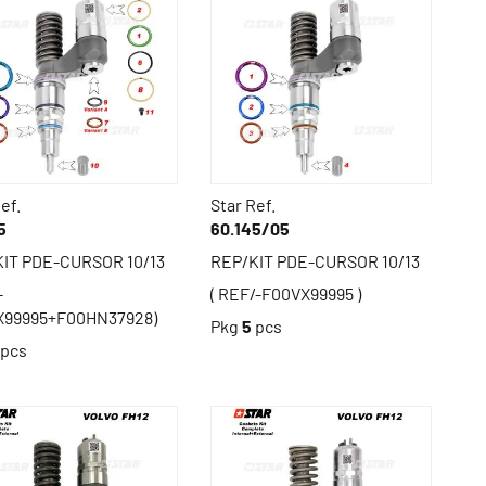
ef.
Star Ref.
5
60.145/05
IT PDE-CURSOR 10/13
REP/KIT PDE-CURSOR 10/13
-
( REF/-F00VX99995 )
X99995+F00HN37928)
Pkg
5
pcs
pcs