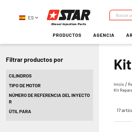
ES
Buscar
en
PRODUCTOS
AGENCIA
AR
Ki
Filtrar productos por
CILINDROS
Inicio
R
TIPO DE MOTOR
Kit Repar
NÚMERO DE REFERENCIA DEL INYECTO
R
17
artíc
ÚTIL PARA