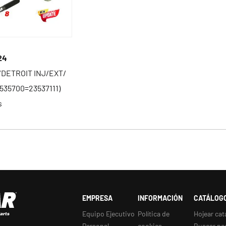
24
/DETROIT INJ/EXT/
535700=23537111)
s
EMPRESA
INFORMACIÓN
CATÁLOG
Equipo Ejecutivo
Política de
Hojear cat
Personal
cookies
Buscar po