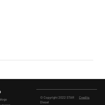
O
© Copyright 2022 STAR
Credits
álogo
Diesel
r marca