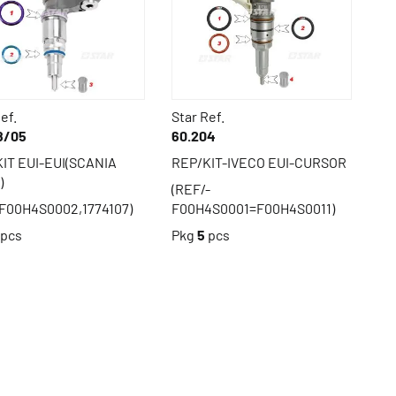
ef.
Star Ref.
8/05
60.204
IT EUI-EUI(SCANIA
REP/KIT-IVECO EUI-CURSOR
)
(REF/-
F00H4S0002,1774107)
F00H4S0001=F00H4S0011)
pcs
Pkg
5
pcs