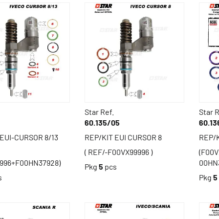
Star Ref.
Star R
60.135/05
60.13
 EUI-CURSOR 8/13
REP/KIT EUI CURSOR 8
REP/K
( REF/-F00VX99996 )
(F00
996+F00HN37928)
00HN
Pkg
5
pcs
s
Pkg
5