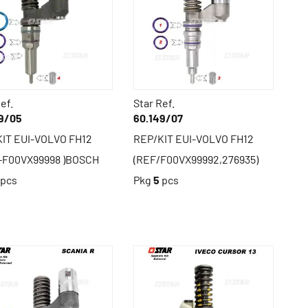
ef.
Star Ref.
9/05
60.149/07
IT EUI-VOLVO FH12
REP/KIT EUI-VOLVO FH12
-F00VX99998 )BOSCH
(REF/F00VX99992,276935)
pcs
Pkg
5
pcs