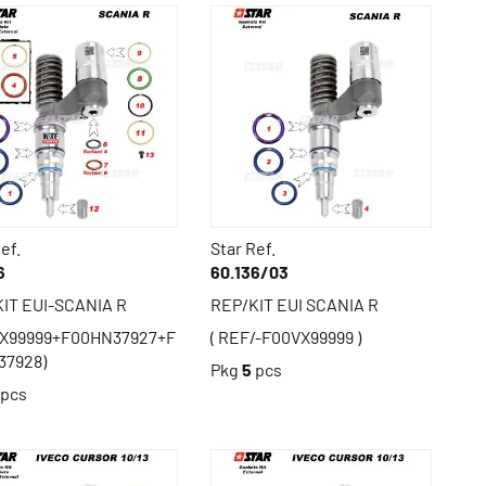
ef.
Star Ref.
6
60.136/03
IT EUI-SCANIA R
REP/KIT EUI SCANIA R
VX99999+F00HN37927+F
( REF/-F00VX99999 )
37928)
Pkg
5
pcs
pcs