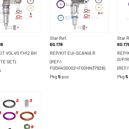
Star Ref.
Star R
08
60.178
60.17
KIT VOLVO FH12 BH
REP/KIT EUI-SCANIA R
REP/K
G/P/R
TE SET)
(REF/-
F00H4S0002+F00HN37928)
(REF/
s
Pkg
5
pcs
Pkg
5