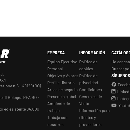
EMPRESA
INFORMACIÓN
CATÁLOG
Equipo Ejecutivo
Política de
Hojear cat
Personal
cookies
Buscar po
.l.
Objetivo y Valores
Política de
SÍGUENOS
0371
Perfil e Historia
privacidad
Faceb
razione n.5 - 40129 (BO)
Areas de negocio
Condiciones
Linked
Presencia global
Generales de
se di Bologna REA BO -
Instag
Ambiente de
Venta
Youtu
to ed esistente 84.000
trabajo
Información para
Trabaja con
clientes y
nosotros
proveedores