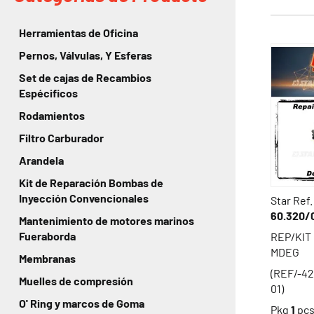
Herramientas de Oficina
Pernos, Válvulas, Y Esferas
Set de cajas de Recambios
Espécificos
Rodamientos
Filtro Carburador
Arandela
Kit de Reparación Bombas de
Inyección Convencionales
Star Ref.
60.320/
Mantenimiento de motores marinos
Fueraborda
REP/KIT
MDEG
Membranas
(REF/-4
Muelles de compresión
01)
O' Ring y marcos de Goma
Pkg
1
pc