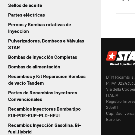
Sellos de aceite
Partes eléctricas
Pernos y Bombas rotativas de
Inyección
Pulverizadores, Bombeos e Válvulas
STAR
Bombas de inyección Completas
Bombas de alimentación
Recambios y Kit Reparación Bombas
DTM Ricambi s.r
de vacío Tandem
P. IVA 0224353
Via della Coope
Partes de Recambios Inyectores
ITALIA
Convencionales
Registro Impre
265911
Recambios Inyectores Bomba tipo
Cap. Soc. versa
EUI-PDE-EUP-PLD-HEUI
Euro i.v.
Recambios Inyección Gasolina, Bi-
fuel,Hybrid