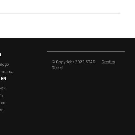
O
© Copyright 2022 STAR
Credits
álogo
Diesel
r marca
 EN
ook
in
ram
be