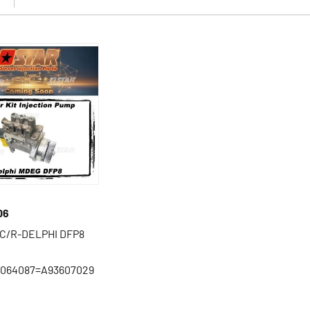
06
 C/R-DELPHI DFP8
2064087=A93607029
s