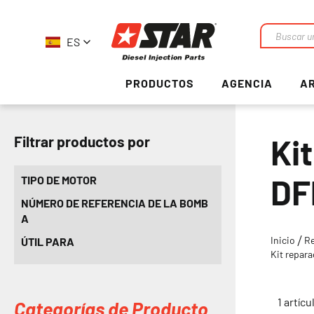
ES
Buscar
en
PRODUCTOS
AGENCIA
AR
Ki
Filtrar productos por
DF
TIPO DE MOTOR
NÚMERO DE REFERENCIA DE LA BOMB
A
Inicio
R
ÚTIL PARA
Kit repar
1
artícu
Categorías de Producto