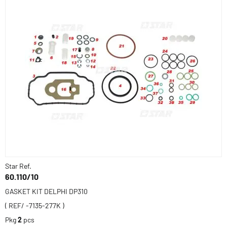
Star Ref.
60.110/10
GASKET KIT DELPHI DP310
( REF/ -7135-277K )
Pkg
2
pcs