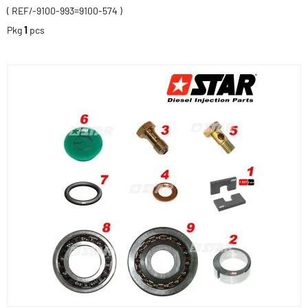
( REF/-9100-993=9100-574 )
Pkg
1
pcs