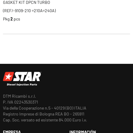
GASKET KIT DPCN TURBO
(REF/-9109-210 =210A=240A)
Pkg
2
pcs
DTM Ricambi s.r.l.
P. IVA 02243530371
Via della Cooperazione n.5 - 40129 (BO) ITALIA
Registro Imprese di Bologna REA BO - 265911
Cap. Soc. versato ed esistente 84.000 Euro i.v.
EMPRESA
INFORMACIÓN