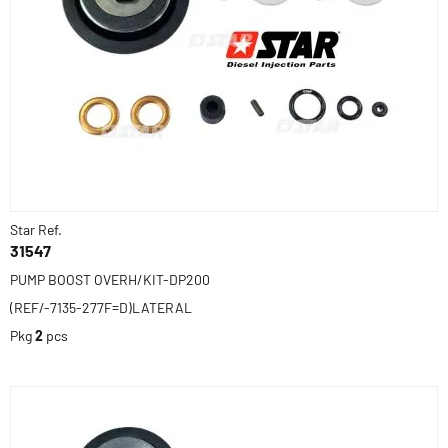
Star Ref.
31547
PUMP BOOST OVERH/KIT-DP200
(REF/-7135-277F=D)LATERAL
Pkg
2
pcs