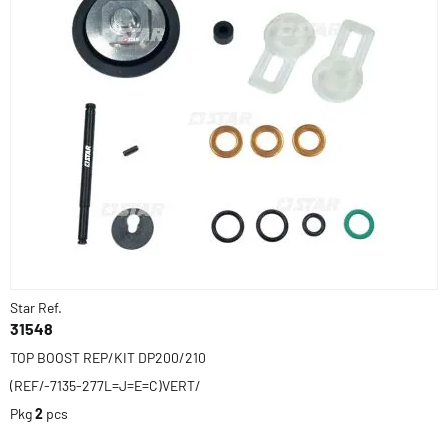
Star Ref.
31548
TOP BOOST REP/KIT DP200/210
(REF/-7135-277L=J=E=C)VERT/
Pkg
2
pcs