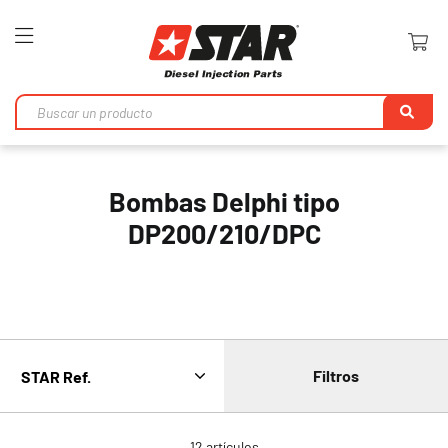
Toggle
Nav
Bu
en
Bombas Delphi tipo
DP200/210/DPC
Filtros
12
artículos