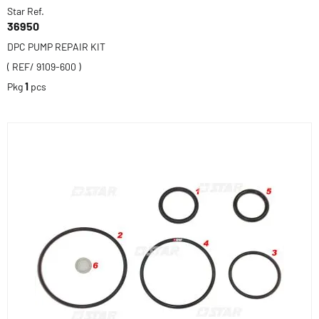
Star Ref.
36950
DPC PUMP REPAIR KIT
( REF/ 9109-600 )
Pkg
1
pcs