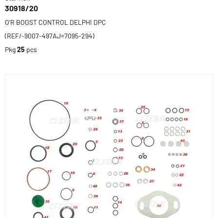
30918/20
O'R BOOST CONTROL DELPHI DPC
(REF/-9007-497AJ=7095-294)
Pkg
25
pcs