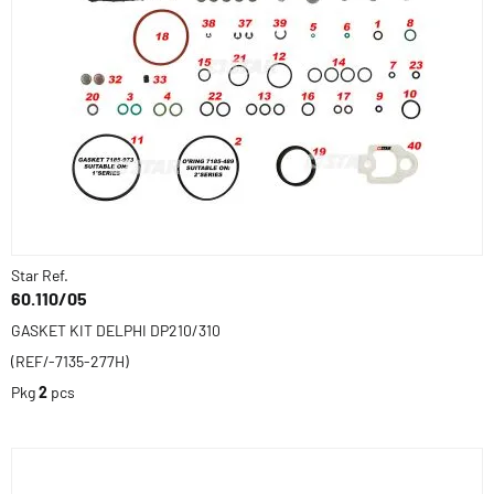
Star Ref.
60.110/05
GASKET KIT DELPHI DP210/310
(REF/-7135-277H)
Pkg
2
pcs