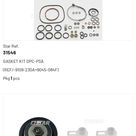
Star Ref.
31546
GASKET KIT DPC-PSA
(REF/-9109-230A=9045-084F)
Pkg
1
pcs