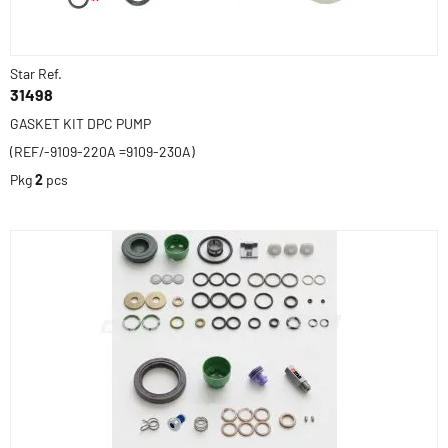
Star Ref.
31498
GASKET KIT DPC PUMP
(REF/-9109-220A =9109-230A)
Pkg
2
pcs