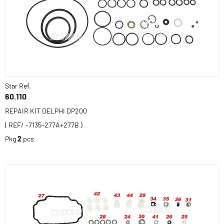
Star Ref.
60.110
REPAIR KIT DELPHI DP200
( REF/ -7135-277A+277B )
Pkg
2
pcs