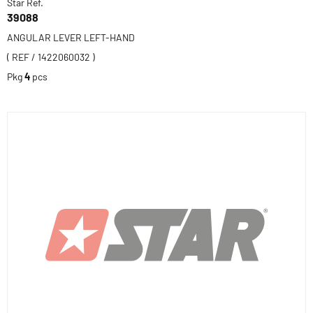
Star Ref.
39088
ANGULAR LEVER LEFT-HAND
( REF / 1422060032 )
Pkg
4
pcs