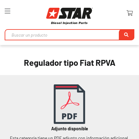
Toggle
Nav
Bu
en
Regulador tipo Fiat RPVA
Adjunto disponible
Esta categoría tiene un PDF adjunto con información adicional.