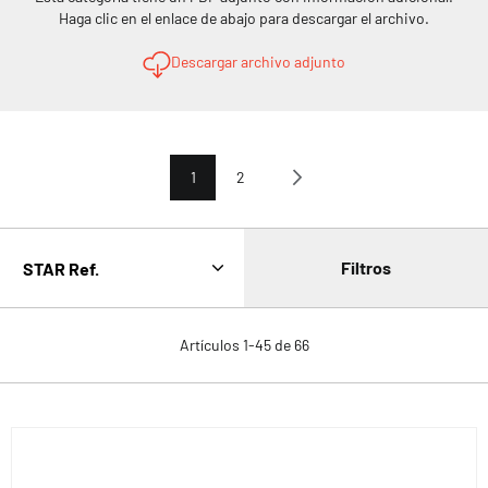
Haga clic en el enlace de abajo para descargar el archivo.
Descargar archivo adjunto
Página
Actualmente estás leyendo página
Página
Página
Siguiente
1
2
Filtros
Artículos
1
-
45
de
66