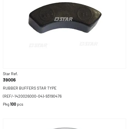
Star Ref.
39006
RUBBER BUFFERS STAR TYPE
(REF/-1420026000-04)-93190476
Pkg
100
pcs