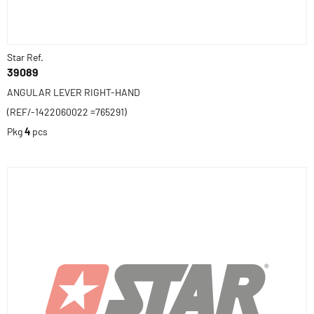
Star Ref.
39089
ANGULAR LEVER RIGHT-HAND
(REF/-1422060022 =765291)
Pkg
4
pcs