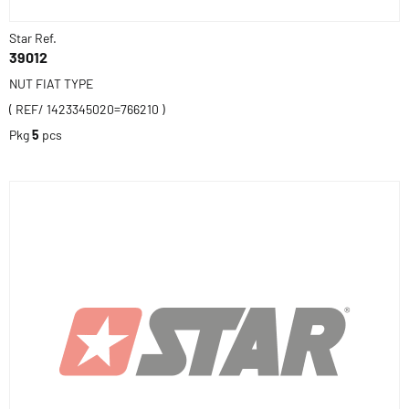
Star Ref.
39012
NUT FIAT TYPE
( REF/ 1423345020=766210 )
Pkg
5
pcs