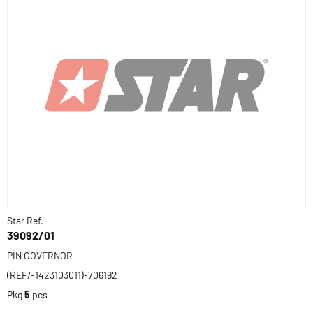
Star Ref.
39092/01
PIN GOVERNOR
(REF/-1423103011)-706192
Pkg
5
pcs