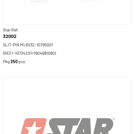
Star Ref.
32002
SLIT-PIN M1,6X32-10795001
(REF/-10734201=1904681080)
Pkg
250
pcs