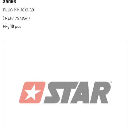
39056
PLUG MM.10X1,50
( REF/ 757354 )
Pkg
10
pcs