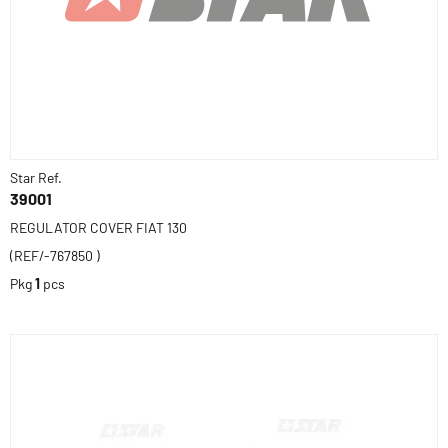
Star Ref.
39001
REGULATOR COVER FIAT 130
(REF/-767850 )
Pkg
1
pcs