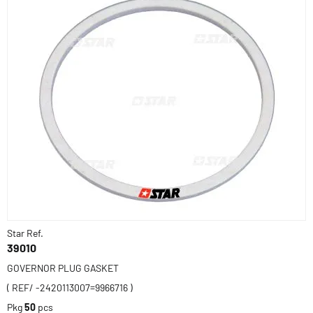
Star Ref.
39010
GOVERNOR PLUG GASKET
( REF/ -2420113007=9966716 )
Pkg
50
pcs