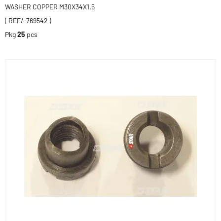
WASHER COPPER M30X34X1.5
( REF/-769542 )
Pkg
25
pcs