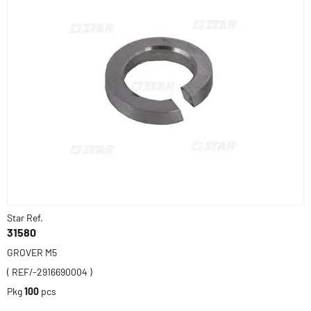
Star Ref.
31580
GROVER M5
( REF/-2916690004 )
Pkg
100
pcs