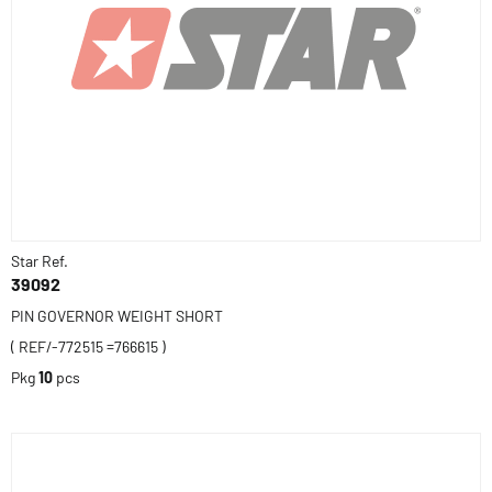
Star Ref.
39092
PIN GOVERNOR WEIGHT SHORT
( REF/-772515 =766615 )
Pkg
10
pcs