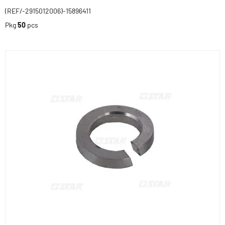
(REF/-2915012006)-15896411
Pkg
50
pcs