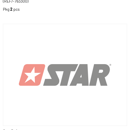
(REF/-763300)
Pkg
2
pcs