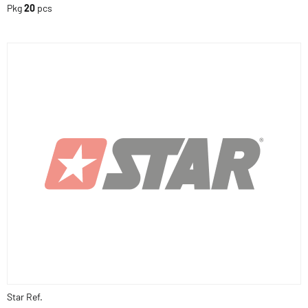
Pkg
20
pcs
Star Ref.