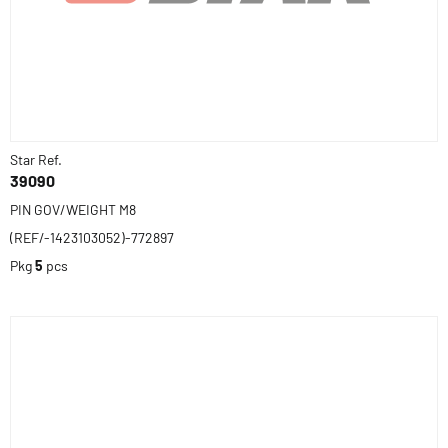
Star Ref.
39090
PIN GOV/WEIGHT M8
(REF/-1423103052)-772897
Pkg
5
pcs