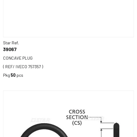
Star Ref.
39067
CONCAVE PLUG
( REF/ IVECO 757357 )
Pkg
50
pcs