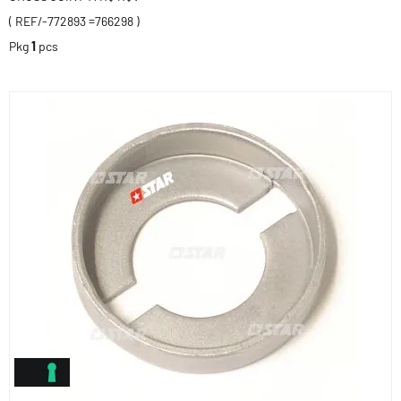
( REF/-772893 =766298 )
Pkg
1
pcs