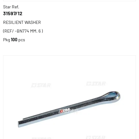
Star Ref.
31597/12
RESILIENT WASHER
(REF/ -BN774 MM. 6 )
Pkg
100
pcs