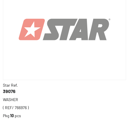
Star Ref.
39076
WASHER
( REF/ 766976 )
Pkg
10
pcs