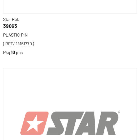
Star Ref.
39063
PLASTIC PIN
( REF/ 14161770 )
Pkg
10
pcs