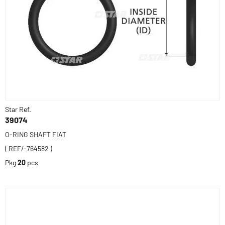
Star Ref.
39074
O-RING SHAFT FIAT
( REF/-764582 )
Pkg
20
pcs