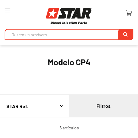
Toggle
Nav
Bu
en
Modelo CP4
Filtros
5
artículos