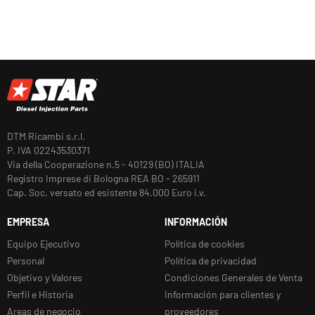
DTM Ricambi s.r.l.
P. IVA 02243530371
Via della Cooperazione n.5 - 40129 (BO) ITALIA
Registro Imprese di Bologna REA BO - 265911
Cap. Soc. versato ed esistente 84.000 Euro i.v.
EMPRESA
INFORMACIÓN
Equipo Ejecutivo
Política de cookies
Personal
Política de privacidad
Objetivo y Valores
Condiciones Generales de Venta
Perfil e Historia
Información para clientes y
Areas de negocio
proveedores