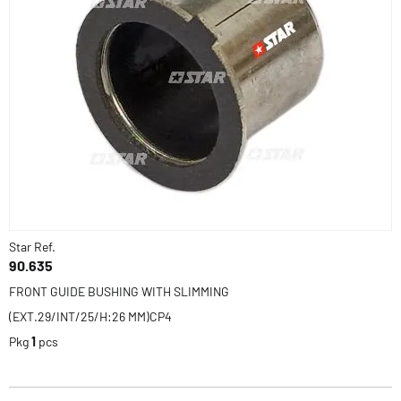
Star Ref.
90.635
FRONT GUIDE BUSHING WITH SLIMMING
(EXT.29/INT/25/H:26 MM)CP4
Pkg
1
pcs