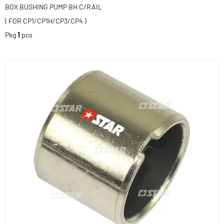
BOX BUSHING PUMP BH C/RAIL
( FOR CP1/CP1H/CP3/CP4 )
Pkg
1
pcs