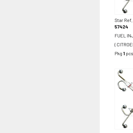
Star Ref.
57424
FUEL INJ
( CITROE
Pkg
1
pc