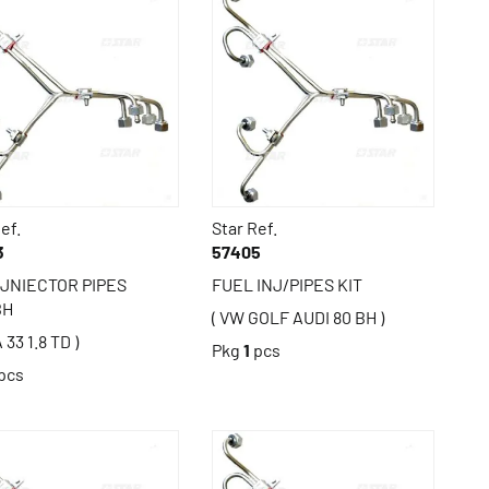
ef.
Star Ref.
3
57405
 JNIECTOR PIPES
FUEL INJ/PIPES KIT
BH
( VW GOLF AUDI 80 BH )
 33 1.8 TD )
Pkg
1
pcs
pcs