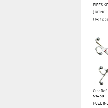
PIPES KI
( RITMO 1
Pkg
1
pc
Star Ref.
57438
FUEL INJ