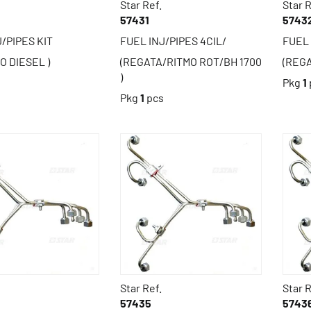
Star Ref.
Star R
57431
5743
/PIPES KIT
FUEL INJ/PIPES 4CIL/
FUEL 
NO DIESEL )
(REGATA/RITMO ROT/BH 1700
(REGA
)
s
Pkg
1
Pkg
1
pcs
Star Ref.
Star R
57435
5743