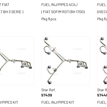
T FIAT
FUEL INJ/PIPES 4CIL/
FUEL 
.7 BH 3 SERIE )
( FIAT SOFIM ROT/BH 1700)
(IVEC
s
Pkg
1
pcs
Pkg
1
Star Ref.
Star R
57439
5744
/PIPES KIT
FUEL INJ/PIPES KIT
FUEL 