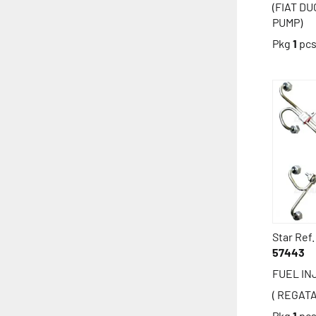
(FIAT D
PUMP)
Pkg
1
pc
Star Ref.
57443
FUEL INJ
( REGATA
Pkg
1
pc