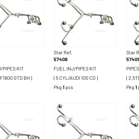
Star Ref.
Star R
57408
5740
/PIPES KIT
FUEL INJ/PIPES KIT
PIPES
F1600 GTD BH )
( 5 CYL/AUDI 100 CD )
( 2.5T
s
Pkg
1
pcs
Pkg
1