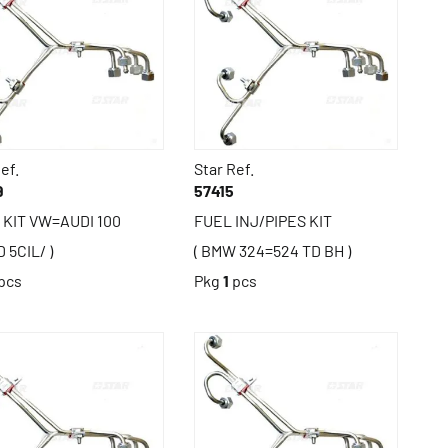
ef.
Star Ref.
9
57415
 KIT VW=AUDI 100
FUEL INJ/PIPES KIT
D 5CIL/ )
( BMW 324=524 TD BH )
pcs
Pkg
1
pcs