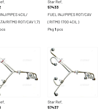
ef.
Star Ref.
2
57433
INJ/PIPES 4CIL/
FUEL INJ/PIPES ROT/CAV
TA/RITMO ROT/CAV 1.7)
( RITMO 1700 4CIL )
pcs
Pkg
1
pcs
ef.
Star Ref.
6
57437