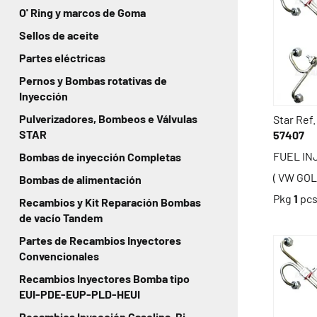
O' Ring y marcos de Goma
Sellos de aceite
Partes eléctricas
Pernos y Bombas rotativas de
Inyección
Pulverizadores, Bombeos e Válvulas
Star Ref.
STAR
57407
FUEL INJ
Bombas de inyección Completas
( VW GOL
Bombas de alimentación
Pkg
1
pc
Recambios y Kit Reparación Bombas
de vacío Tandem
Partes de Recambios Inyectores
Convencionales
Recambios Inyectores Bomba tipo
EUI-PDE-EUP-PLD-HEUI
Recambios Inyección Gasolina, Bi-