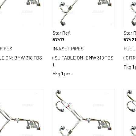
Star Ref.
Star R
57417
5742
 PIPES
INJ/SET PIPES
FUEL 
LE ON: BMW 318 TDS
( SUITABLE ON: BMW 318 TDS
( CIT
)
Pkg
1
s
Pkg
1
pcs