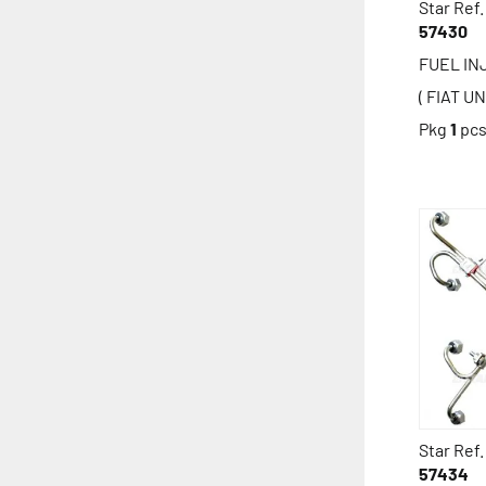
Star Ref.
57430
FUEL INJ
( FIAT U
Pkg
1
pc
Star Ref.
57434