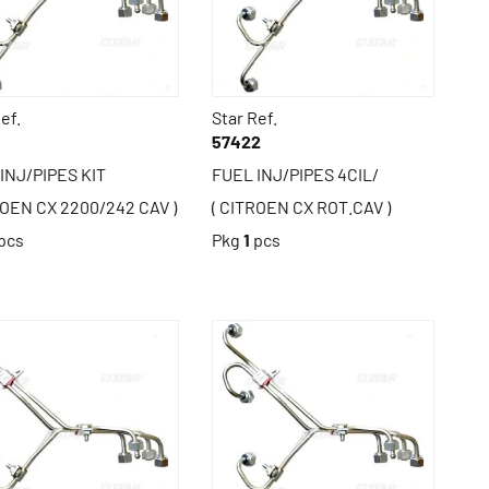
ef.
Star Ref.
1
57422
INJ/PIPES KIT
FUEL INJ/PIPES 4CIL/
ROEN CX 2200/242 CAV )
( CITROEN CX ROT.CAV )
pcs
Pkg
1
pcs