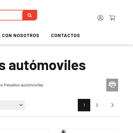
 CON NOSOTROS
CONTACTOS
os autómoviles
os fresados autómoviles
Página
Actualmente estás leyendo
Página
Página
Siguie
1
2