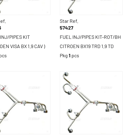
ef.
Star Ref.
6
57427
INJ/PIPES KIT
FUEL INJ/PIPES KIT-ROT/BH
ROEN VISA BX 1.9 CAV )
CITROEN BX19 TRD 1.9 TD
pcs
Pkg
1
pcs