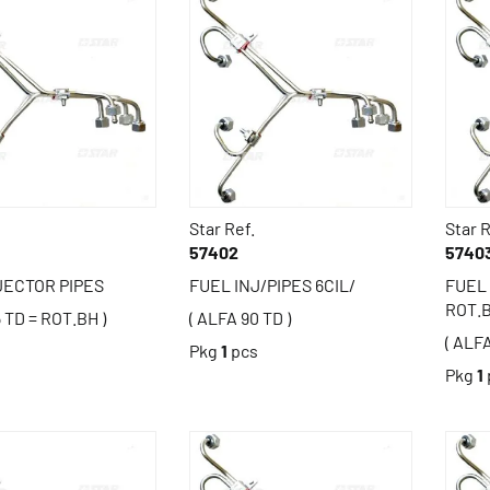
Star Ref.
Star R
57402
5740
JECTOR PIPES
FUEL INJ/PIPES 6CIL/
FUEL
ROT.
5 TD = ROT.BH )
( ALFA 90 TD )
( ALFA
s
Pkg
1
pcs
Pkg
1