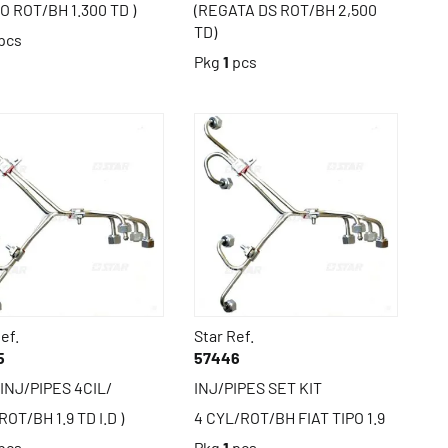
MO ROT/BH 1.300 TD )
(REGATA DS ROT/BH 2,500
TD)
pcs
Pkg
1
pcs
ef.
Star Ref.
5
57446
INJ/PIPES 4CIL/
INJ/PIPES SET KIT
ROT/BH 1.9 TD I.D )
4 CYL/ROT/BH FIAT TIPO 1.9
pcs
Pkg
1
pcs