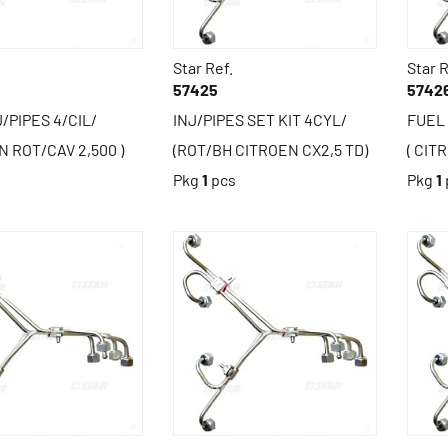
Star Ref.
Star R
57425
5742
/PIPES 4/CIL/
INJ/PIPES SET KIT 4CYL/
FUEL 
N ROT/CAV 2,500 )
(ROT/BH CITROEN CX2,5 TD)
( CIT
s
Pkg
1
pcs
Pkg
1