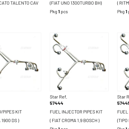
UCATO TALENTO CAV
(FIAT UNO 1300TURBO BH)
( RIT
Pkg
1
pcs
Pkg
1
s
Star Ref.
Star R
57444
5744
/PIPES KIT
FUEL INJECTOR PIPES KIT
FUEL 
 1900 DS )
( FIAT CROMA 1.9 BOSCH )
(TIPO 
s
Pkg
1
pcs
Pkg
1