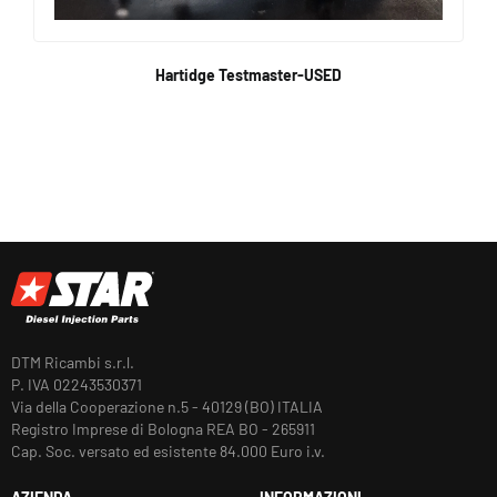
Hartidge Testmaster-USED
DTM Ricambi s.r.l.
P. IVA 02243530371
Via della Cooperazione n.5 - 40129 (BO) ITALIA
Registro Imprese di Bologna REA BO - 265911
Cap. Soc. versato ed esistente 84.000 Euro i.v.