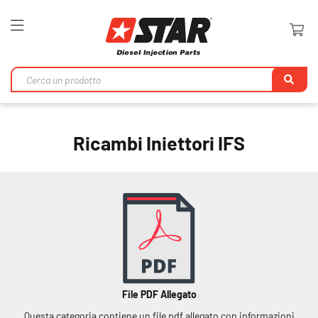
Toggle
Nav
Ri
Ricambi Iniettori IFS
File PDF Allegato
Questa categoria contiene un file pdf allegato con informazioni