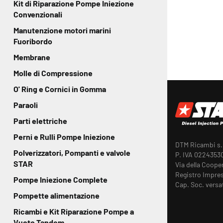
Kit di Riparazione Pompe Iniezione
Convenzionali
Manutenzione motori marini
Fuoribordo
Membrane
Molle di Compressione
O' Ring e Cornici in Gomma
Paraoli
Parti elettriche
Perni e Rulli Pompe Iniezione
DTM Ricambi s.r
Polverizzatori, Pompanti e valvole
P. IVA 0224353
STAR
Via della Coope
Registro Impres
Pompe Iniezione Complete
Cap. Soc. versa
Pompette alimentazione
Ricambi e Kit Riparazione Pompe a
Vuoto Tandem