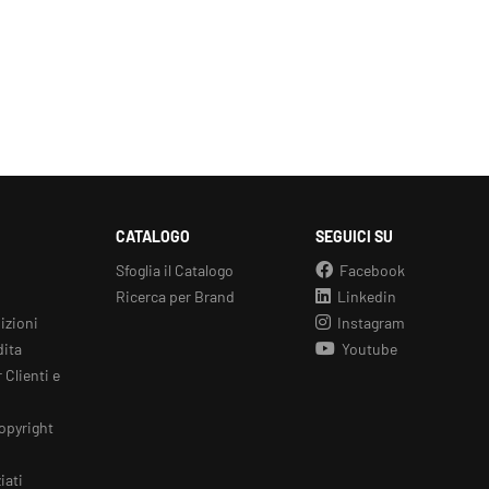
CATALOGO
SEGUICI SU
Sfoglia il Catalogo
Facebook
Ricerca per Brand
Linkedin
izioni
Instagram
dita
Youtube
 Clienti e
opyright
iati