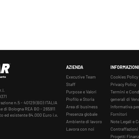
AZIENDA
INFORMAZIONI
Executive Team
Cookies Policy
Staff
Privacy Policy
.l.
Purpose e Valori
Termini e Cond
0371
Profilo e Storia
generali di Ven
razione n.5 - 40129 (BO) ITALIA
Area di business
Informativa per
e di Bologna REA BO - 265911
Presenza globale
Fornitori
to ed esistente 84.000 Euro i.v.
Ambiente di lavoro
Note Legali e C
Lavora con noi
Contraffazioni
Progetti Finanz