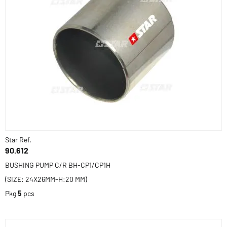
Star Ref.
90.612
BUSHING PUMP C/R BH-CP1/CP1H
(SIZE: 24X26MM-H:20 MM)
Pkg
5
pcs