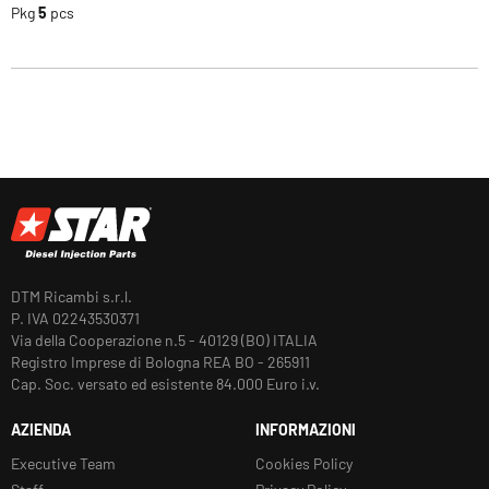
Pkg
5
pcs
DTM Ricambi s.r.l.
P. IVA 02243530371
Via della Cooperazione n.5 - 40129 (BO) ITALIA
Registro Imprese di Bologna REA BO - 265911
Cap. Soc. versato ed esistente 84.000 Euro i.v.
AZIENDA
INFORMAZIONI
Executive Team
Cookies Policy