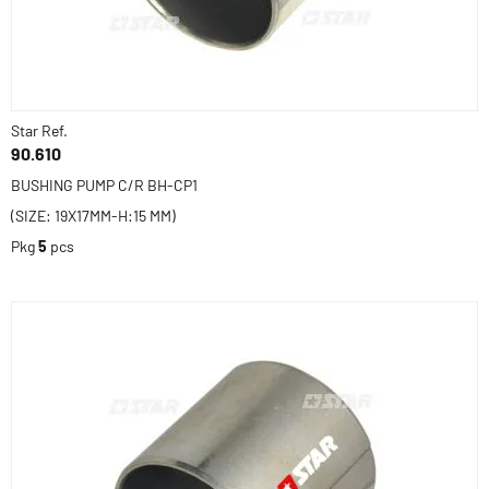
Star Ref.
90.610
BUSHING PUMP C/R BH-CP1
(SIZE: 19X17MM-H:15 MM)
Pkg
5
pcs