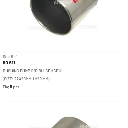
Star Ref.
90.611
BUSHING PUMP C/R BH-CP1/CP1H
(SIZE: 22X20MM-H:20 MM)
Pkg
5
pcs