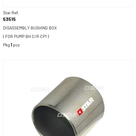
Star Ref.
53515
DISASSEMBLY BUSHING BOX
( FOR PUMP BH C/R CP1 )
Pkg
1
pcs