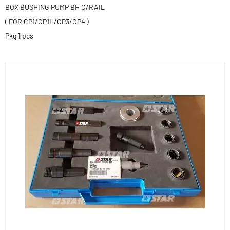
BOX BUSHING PUMP BH C/RAIL
( FOR CP1/CP1H/CP3/CP4 )
Pkg
1
pcs