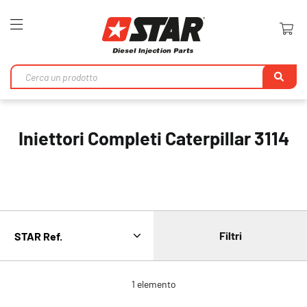
Toggle
Nav
Ri
Iniettori Completi Caterpillar 3114
Filtri
1
elemento