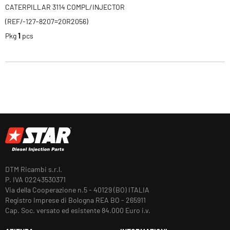
CATERPILLAR 3114 COMPL/INJECTOR
(REF/-127-8207=20R2056)
Pkg
1
pcs
DTM Ricambi s.r.l.
P. IVA 02243530371
Via della Cooperazione n.5 - 40129 (BO) ITALIA
Registro Imprese di Bologna REA BO - 265911
Cap. Soc. versato ed esistente 84.000 Euro i.v.