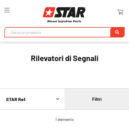
Toggle
Nav
Ri
Rilevatori di Segnali
Filtri
1
elemento