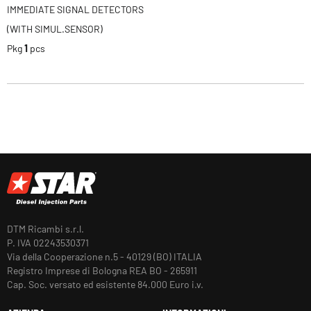
IMMEDIATE SIGNAL DETECTORS
(WITH SIMUL.SENSOR)
Pkg
1
pcs
DTM Ricambi s.r.l.
P. IVA 02243530371
Via della Cooperazione n.5 - 40129 (BO) ITALIA
Registro Imprese di Bologna REA BO - 265911
Cap. Soc. versato ed esistente 84.000 Euro i.v.