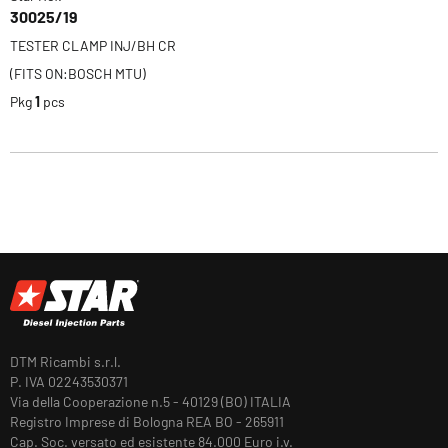
30025/19
TESTER CLAMP INJ/BH CR
(FITS ON:BOSCH MTU)
Pkg
1
pcs
DTM Ricambi s.r.l.
P. IVA 02243530371
Via della Cooperazione n.5 - 40129 (BO) ITALIA
Registro Imprese di Bologna REA BO - 265911
Cap. Soc. versato ed esistente 84.000 Euro i.v.