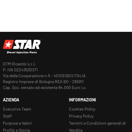
DTM Ricambi s.r.l.
P. IVA 02243530371
Via della Cooperazione n.5 - 40129 (BO) ITALIA
Registro Imprese di Bologna REA BO - 265911
Cap. Soc. versato ed esistente 84.000 Euro i.v.
AZIENDA
INFORMAZIONI
Executive Team
Cookies Policy
Staff
Privacy Policy
Purpose e Valori
Termini e Condizioni generali di
Profilo e Storia
Vendita