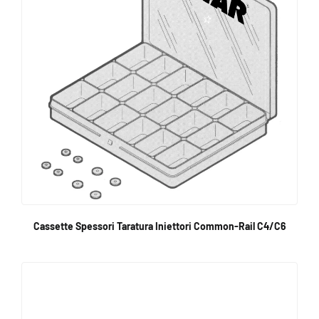
Cassette Spessori Taratura Iniettori Common-Rail C4/C6