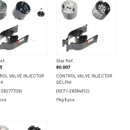
ef.
Star Ref.
3
80.007
ROL VALVE INJECTOR
CONTROL VALVE INJECTOR
HI
DELPHI
-28277709)
(REF/-28394612)
pcs
Pkg
1
pcs