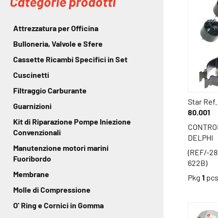
Categorie prodotti
Attrezzatura per Officina
Bulloneria, Valvole e Sfere
Cassette Ricambi Specifici in Set
Cuscinetti
Filtraggio Carburante
Star Ref.
Guarnizioni
80.001
Kit di Riparazione Pompe Iniezione
CONTROL
Convenzionali
DELPHI
Manutenzione motori marini
(REF/-28
Fuoribordo
622B)
Membrane
Pkg
1
pc
Molle di Compressione
O' Ring e Cornici in Gomma