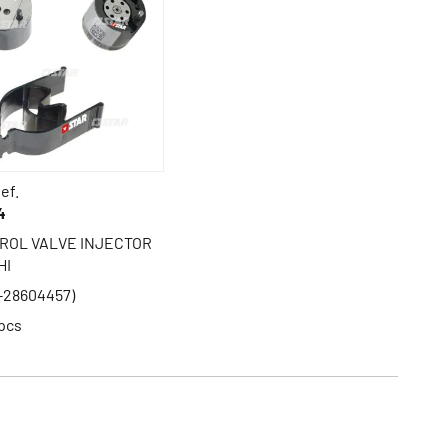
ef.
4
ROL VALVE INJECTOR
HI
-28604457)
pcs