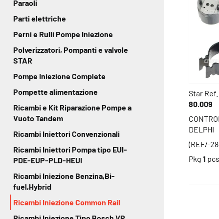
Paraoli
Parti elettriche
Perni e Rulli Pompe Iniezione
Polverizzatori, Pompanti e valvole
STAR
Pompe Iniezione Complete
Pompette alimentazione
Star Ref.
80.009
Ricambi e Kit Riparazione Pompe a
Vuoto Tandem
CONTROL
DELPHI
Ricambi Iniettori Convenzionali
(REF/-28
Ricambi Iniettori Pompa tipo EUI-
Pkg
1
pc
PDE-EUP-PLD-HEUI
Ricambi Iniezione Benzina,Bi-
fuel,Hybrid
Ricambi Iniezione Common Rail
Ricambi Iniezione Tipo Bosch VP