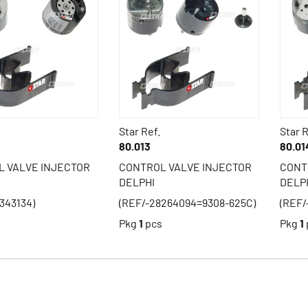
Star Ref.
Star R
80.013
80.01
 VALVE INJECTOR
CONTROL VALVE INJECTOR
CONT
DELPHI
DELP
343134)
(REF/-28264094=9308-625C)
(REF/
s
Pkg
1
pcs
Pkg
1