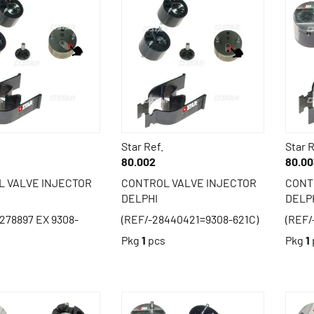
Star Ref.
Star R
80.002
80.00
 VALVE INJECTOR
CONTROL VALVE INJECTOR
CONT
DELPHI
DELP
278897 EX 9308-
(REF/-28440421=9308-621C)
(REF/
Pkg
1
pcs
Pkg
1
s