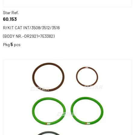
Star Ref.
60.153
R/KIT CAT INT/3508/3512/3516
(BODY NR.-OR2921=7E3382)
Pkg
5
pcs