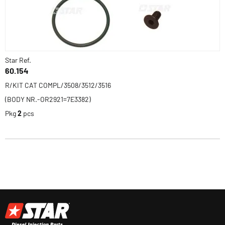
Star Ref.
60.154
R/KIT CAT COMPL/3508/3512/3516
(BODY NR.-OR2921=7E3382)
Pkg
2
pcs