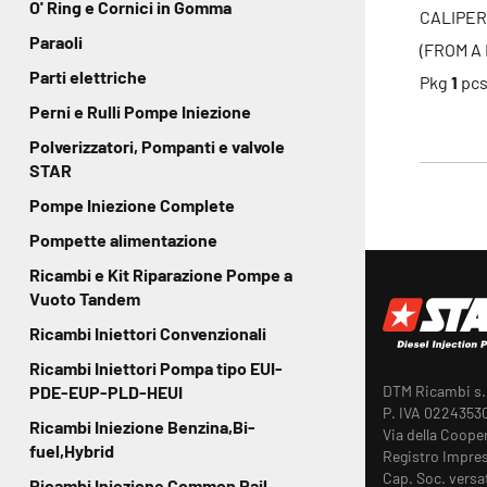
O' Ring e Cornici in Gomma
CALIPER
Paraoli
(FROM A 
Parti elettriche
Pkg
1
pc
Perni e Rulli Pompe Iniezione
Polverizzatori, Pompanti e valvole
STAR
Pompe Iniezione Complete
Pompette alimentazione
Ricambi e Kit Riparazione Pompe a
Vuoto Tandem
Ricambi Iniettori Convenzionali
Ricambi Iniettori Pompa tipo EUI-
DTM Ricambi s.r
PDE-EUP-PLD-HEUI
P. IVA 0224353
Ricambi Iniezione Benzina,Bi-
Via della Coope
fuel,Hybrid
Registro Impres
Cap. Soc. versa
Ricambi Iniezione Common Rail