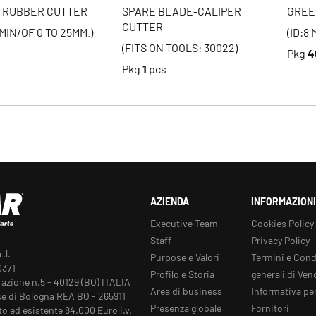
 RUBBER CUTTER
SPARE BLADE-CALIPER
GREE
CUTTER
MIN/OF 0 TO 25MM.)
(ID:8
(FITS ON TOOLS: 30022)
s
Pkg
4
Pkg
1
pcs
AZIENDA
INFORMAZIONI
Executive Team
Cookies Policy
Staff
Privacy Policy
.l.
Purpose e Valori
Termini e Cond
0371
Profilo e Storia
generali di Ven
razione n.5 - 40129 (BO) ITALIA
Area di business
Informativa per
e di Bologna REA BO - 265911
Presenza globale
Fornitori
to ed esistente 84.000 Euro i.v.