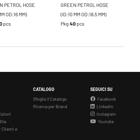
N PETROL HOSE
GREEN PETROL HOSE
 MM OD:16 MM)
(ID:10 MM OD:18,5 MM)
0
pcs
Pkg
40
pcs
CATALOGO
SEGUICI SU
Sfoglia il Catalogo
Facebook
Ricerca per Brand
Linkedin
izioni
Instagram
dita
Youtube
 Clienti e