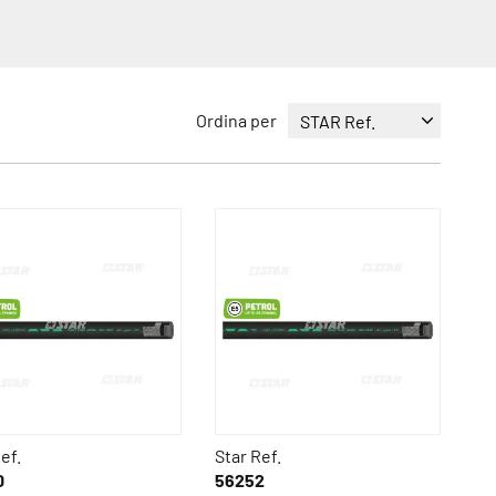
Ordina per
ef.
Star Ref.
0
56252