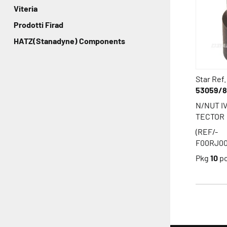
Viteria
Prodotti Firad
HATZ(Stanadyne) Components
Star Ref.
53059/
N/NUT I
TECTOR
(REF/-
F00RJ00
Pkg
10
p