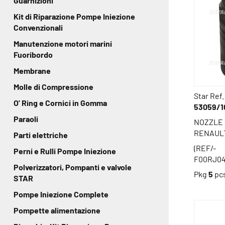
Guarnizioni
Kit di Riparazione Pompe Iniezione
Convenzionali
Manutenzione motori marini
Fuoribordo
Membrane
Molle di Compressione
Star Ref.
O' Ring e Cornici in Gomma
53059/1
Paraoli
NOZZLE 
RENAULT
Parti elettriche
(REF/-
Perni e Rulli Pompe Iniezione
F00RJ04
Polverizzatori, Pompanti e valvole
Pkg
5
pc
STAR
Pompe Iniezione Complete
Pompette alimentazione