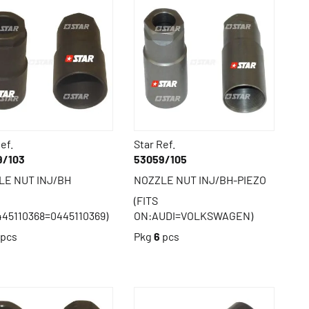
ef.
Star Ref.
9/103
53059/105
LE NUT INJ/BH
NOZZLE NUT INJ/BH-PIEZO
(FITS
45110368=0445110369)
ON:AUDI=VOLKSWAGEN)
pcs
Pkg
6
pcs