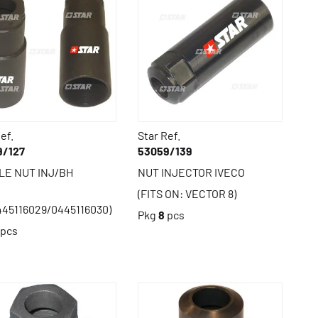
ef.
Star Ref.
9/127
53059/139
LE NUT INJ/BH
NUT INJECTOR IVECO
(FITS ON: VECTOR 8)
45116029/0445116030)
Pkg
8
pcs
pcs