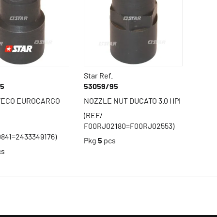
Star Ref.
85
53059/95
VECO EUROCARGO
NOZZLE NUT DUCATO 3.0 HPI
(REF/-
F00RJ02180=F00RJ02553)
841=2433349176)
Pkg
5
pcs
cs