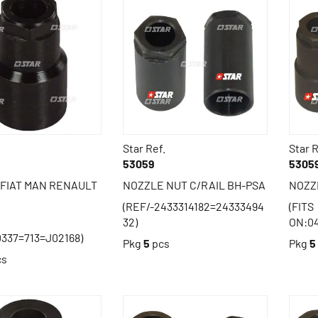
Star Ref.
Star R
53059
5305
 FIAT MAN RENAULT
NOZZLE NUT C/RAIL BH-PSA
NOZZ
(REF/-2433314182=24333494
(FITS
32)
ON:04
337=713=J02168)
Pkg
5
pcs
Pkg
5
cs