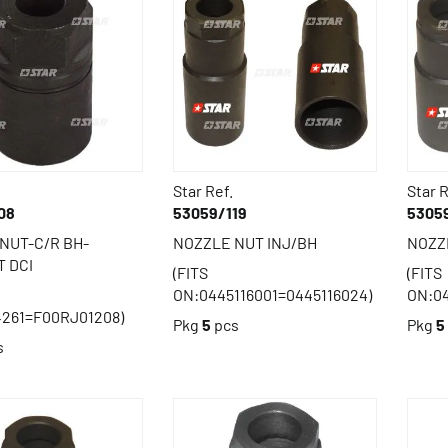
Star Ref.
Star R
08
53059/119
5305
NUT-C/R BH-
NOZZLE NUT INJ/BH
NOZZ
 DCI
(FITS
(FITS
ON:0445116001=0445116024)
ON:04
261=F00RJ01208)
Pkg
5
pcs
Pkg
5
s