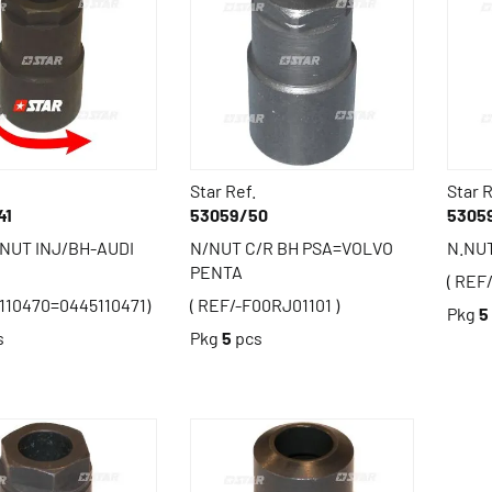
Star Ref.
Star R
41
53059/50
5305
NUT INJ/BH-AUDI
N/NUT C/R BH PSA=VOLVO
N.NU
PENTA
( REF
110470=0445110471)
( REF/-F00RJ01101 )
Pkg
5
s
Pkg
5
pcs