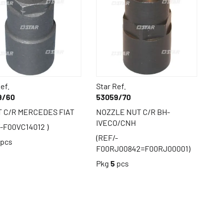
ef.
Star Ref.
9/60
53059/70
T C/R MERCEDES FIAT
NOZZLE NUT C/R BH-
IVECO/CNH
/-F00VC14012 )
(REF/-
pcs
F00RJ00842=F00RJ00001)
Pkg
5
pcs