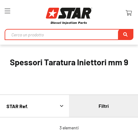
Toggle
Nav
Ri
Spessori Taratura Iniettori mm 9
Filtri
3
elementi