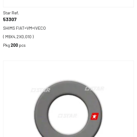
Star Ref.
53307
SHIMS FIAT=VM=IVECO
( M9X4,2X0,010 )
Pkg
200
pcs