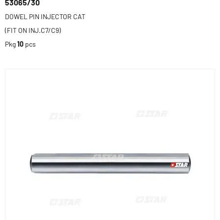
53065/30
DOWEL PIN INJECTOR CAT
(FIT ON INJ.C7/C9)
Pkg
10
pcs