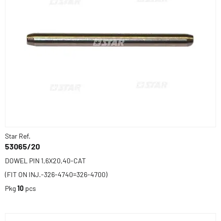
Star Ref.
53065/20
DOWEL PIN 1,6X20,40-CAT
(FIT ON INJ.-326-4740=326-4700)
Pkg
10
pcs