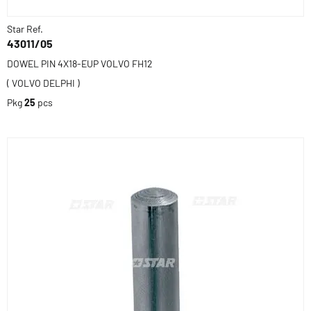
Star Ref.
43011/05
DOWEL PIN 4X18-EUP VOLVO FH12
( VOLVO DELPHI )
Pkg
25
pcs