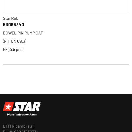
Star Ref.
53065/40
DOWEL PIN PUMP CAT
(FIT ON C9.3)
Pkg
25
pcs
DTM Ricambi s.r.l.
P. IVA 02243530371