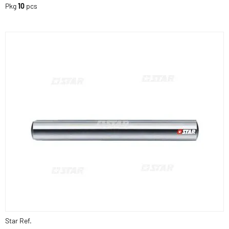
Pkg
10
pcs
Star Ref.