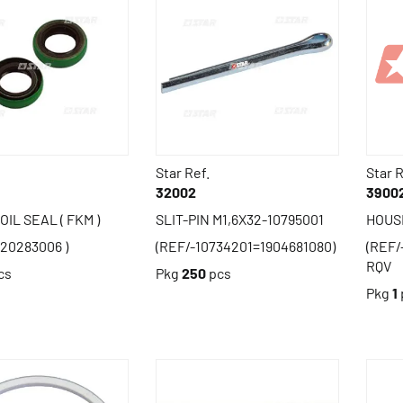
Star Ref.
Star R
32002
3900
OIL SEAL ( FKM )
SLIT-PIN M1,6X32-10795001
HOUSI
420283006 )
(REF/-10734201=1904681080)
(REF/
RQV
cs
Pkg
250
pcs
Pkg
1