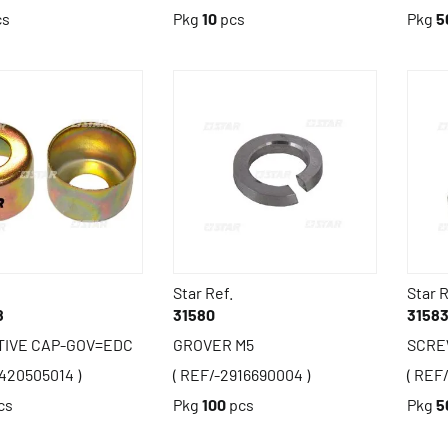
cs
Pkg
10
pcs
Pkg
5
Star Ref.
Star R
8
31580
3158
TIVE CAP-GOV=EDC
GROVER M5
SCRE
2420505014 )
( REF/-2916690004 )
( REF
cs
Pkg
100
pcs
Pkg
5