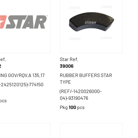
ef.
Star Ref.
2
39006
NG GOV/RQV.A 135.17
RUBBER BUFFERS STAR
TYPE
-2425120125)-774150
(REF/-1420026000-
04)-93190476
pcs
Pkg
100
pcs