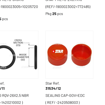
-1900023005=10205720
(REF/-1900023002=772485)
Pkg
25
pcs
5
pcs
ef.
Star Ref.
/11
31534/12
G RQV-26X2,5 NBR
SEALING CAP-GOV=EDC
/-1420210002 )
( REF/ -2420508003 )