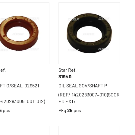
ef.
Star Ref.
6
31940
FT O/SEAL-029621-
OIL SEAL GOV/SHAFT P
(REF/-1420283007=010)SCOR
-420283005=001=012)
ED EXT/
5
pcs
Pkg
25
pcs