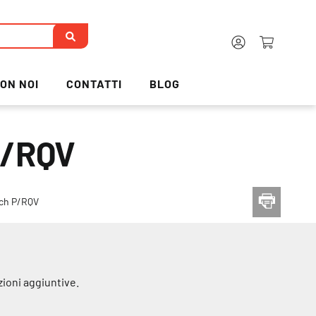
ON NOI
CONTATTI
BLOG
P/RQV
sch P/RQV
zioni aggiuntive.