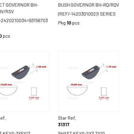
ET GOVERNOR BH-
BUSH GOVERNOR BH-RQ/RQV
QV/RSV
(REF/-1420301002)1 SERIES
-2420210034=93156703
Pkg
10
pcs
0
pcs
ef.
Star Ref.
31317
T KEYS-3X5X13
SHAFT KEYS-2X3,7X10