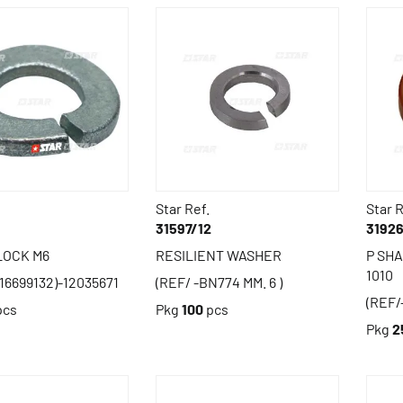
Star Ref.
Star R
31597/12
3192
LOCK M6
RESILIENT WASHER
P SHA
1010
16699132)-12035671
(REF/ -BN774 MM. 6 )
(REF/
pcs
Pkg
100
pcs
Pkg
2