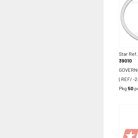
Star Ref.
39010
GOVERN
( REF/ -
Pkg
50
p