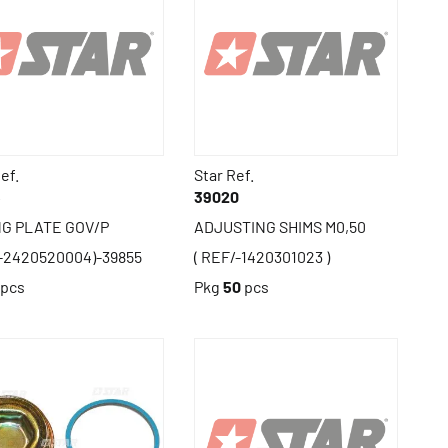
ef.
Star Ref.
6
39020
NG PLATE GOV/P
ADJUSTING SHIMS M0,50
-2420520004)-39855
( REF/-1420301023 )
pcs
Pkg
50
pcs