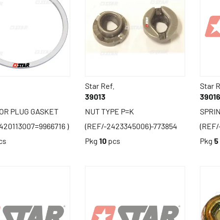
Star Ref.
Star R
39013
3901
OR PLUG GASKET
NUT TYPE P=K
SPRI
2420113007=9966716 )
(REF/-2423345006)-773854
(REF/
cs
Pkg
10
pcs
Pkg
5