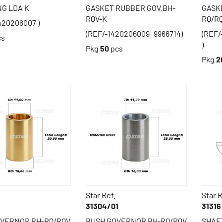
NG LDA K
GASKET RUBBER GOV.BH-
GASK
RQV-K
RQ/R
420206007 )
(REF/-1420206009=9966714)
(REF/
cs
)
Pkg
50
pcs
Pkg
2
Star Ref.
Star R
31304/01
31316
OVERNOR BH-RQ/RQV
BUSH GOVERNOR BH-RQ/RQV
SHAF