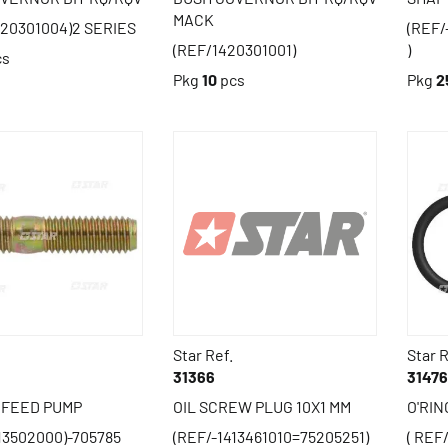
MACK
420301004)2 SERIES
(REF/
(REF/1420301001)
)
cs
Pkg
10
pcs
Pkg
2
Star Ref.
Star R
31366
31476
 FEED PUMP
OIL SCREW PLUG 10X1 MM
O'RIN
13502000)-705785
(REF/-1413461010=75205251)
( REF