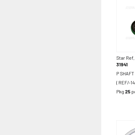
Star Ref.
31941
P SHAFT 
( REF/-1
Pkg
25
p