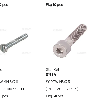
0
pcs
Pkg
10
pcs
ef.
Star Ref.
3
31584
W MM.6X20
SCREW M6X25
/ -2910022201 )
( REF/-2910021203 )
0
pcs
Pkg
50
pcs