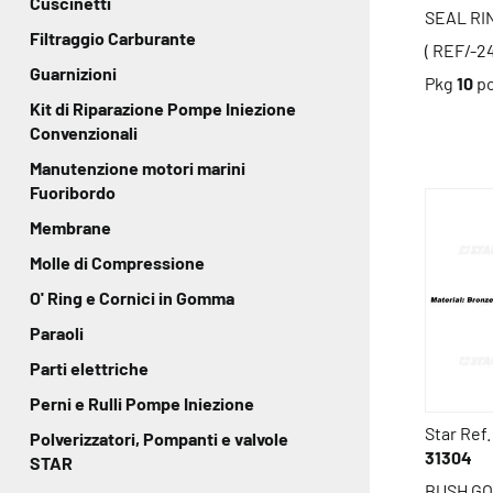
Cuscinetti
SEAL RI
Filtraggio Carburante
( REF/-2
Guarnizioni
Pkg
10
p
Kit di Riparazione Pompe Iniezione
Convenzionali
Manutenzione motori marini
Fuoribordo
Membrane
Molle di Compressione
O' Ring e Cornici in Gomma
Paraoli
Parti elettriche
Perni e Rulli Pompe Iniezione
Star Ref.
Polverizzatori, Pompanti e valvole
31304
STAR
BUSH G