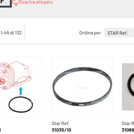
Scarica allegato
i
1
-
45
di
132
Ordina per
Star Ref.
Star R
1
31035/10
3108