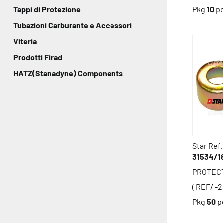
Pkg
10
p
Tappi di Protezione
Tubazioni Carburante e Accessori
Viteria
Prodotti Firad
HATZ(Stanadyne) Components
Star Ref.
31534/1
PROTEC
( REF/ -
Pkg
50
p