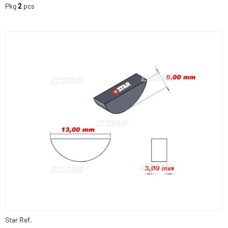
Pkg
2
pcs
Star Ref.