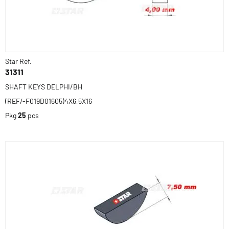
Star Ref.
31311
SHAFT KEYS DELPHI/BH
(REF/-F019D01605)4X6,5X16
Pkg
25
pcs