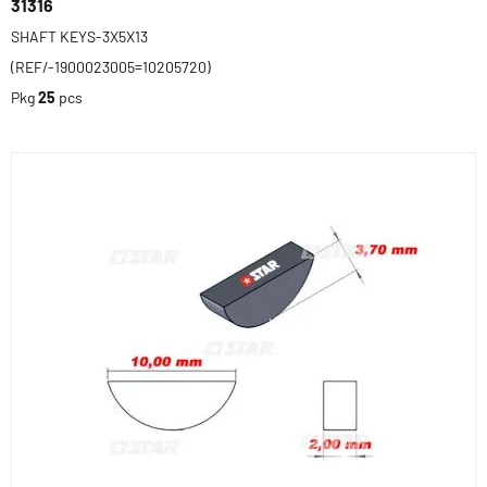
31316
SHAFT KEYS-3X5X13
(REF/-1900023005=10205720)
Pkg
25
pcs