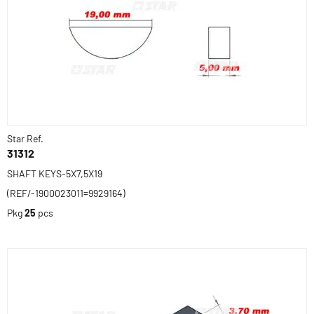
Star Ref.
31312
SHAFT KEYS-5X7,5X19
(REF/-1900023011=9929164)
Pkg
25
pcs