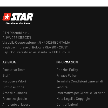
DTM Ricambi s.r.l.
P. IVA 02243530371
Via della Cooperazione n.5 - 40129 (BO) ITALIA
Registro Imprese di Bologna REA BO - 265911
Cap. Soc. versato ed esistente 84.000 Euro i.v.
AZIENDA
INFORMAZIONI
Executive Team
Cookies Policy
Staff
Privacy Policy
Purpose e Valori
Termini e Condizioni generali di
Profilo e Storia
Vendita
Area di business
Informativa per Clienti e Fornitori
Presenza globale
Note Legali e Copyright
Ambiente di lavoro
Contraffazioni