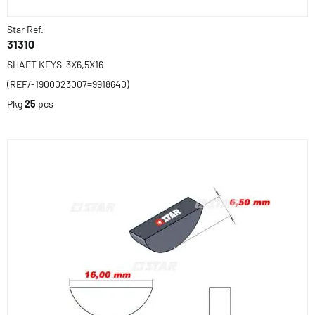
Star Ref.
31310
SHAFT KEYS-3X6,5X16
(REF/-1900023007=9918640)
Pkg
25
pcs