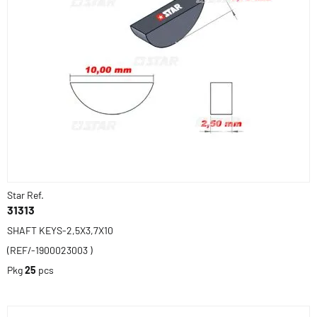
Star Ref.
31313
SHAFT KEYS-2,5X3,7X10
(REF/-1900023003 )
Pkg
25
pcs