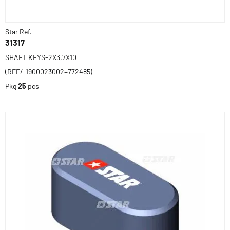
Star Ref.
31317
SHAFT KEYS-2X3,7X10
(REF/-1900023002=772485)
Pkg
25
pcs