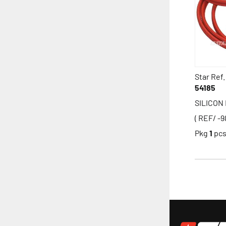
Star Ref.
54185
SILICON
( REF/ -9
Pkg
1
pc