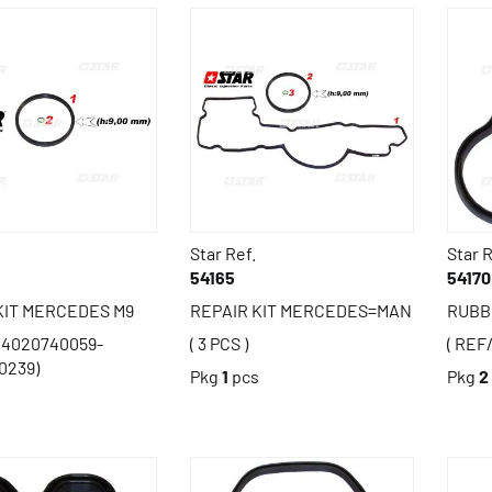
Star Ref.
Star R
54165
54170
KIT MERCEDES M9
REPAIR KIT MERCEDES=MAN
RUBB
44020740059-
( 3 PCS )
( REF
0239)
Pkg
1
pcs
Pkg
2
s