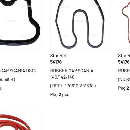
Star Ref.
Star R
54176
54178
CAP SCANIA DS14
RUBBER CAP SCANIA
RUBBE
140/142/146
305959 )
(NO R
( REF/ -170610-381638 )
s
Pkg
2
Pkg
2
pcs