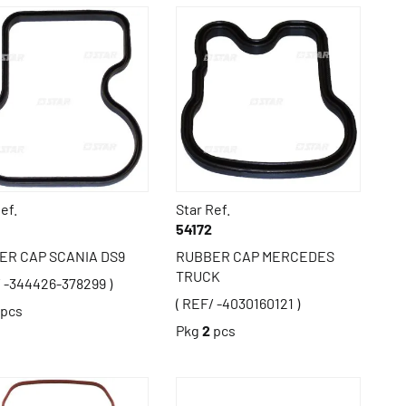
ef.
Star Ref.
54172
ER CAP SCANIA DS9
RUBBER CAP MERCEDES
TRUCK
/ -344426-378299 )
( REF/ -4030160121 )
pcs
Pkg
2
pcs