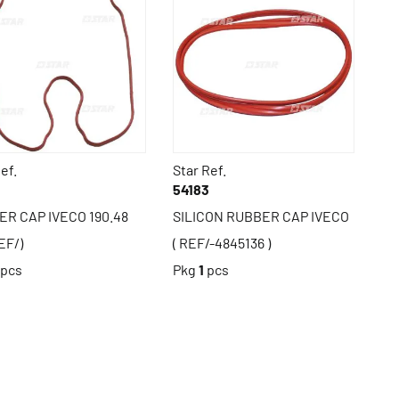
ef.
Star Ref.
54183
R CAP IVECO 190.48
SILICON RUBBER CAP IVECO
EF/)
( REF/-4845136 )
pcs
Pkg
1
pcs