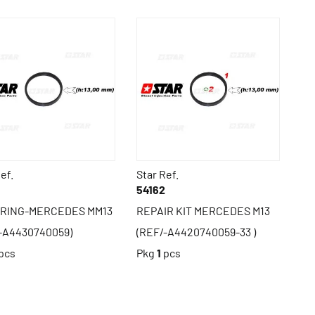
ef.
Star Ref.
54162
 RING-MERCEDES MM13
REPAIR KIT MERCEDES M13
-A4430740059)
(REF/-A4420740059-33 )
pcs
Pkg
1
pcs