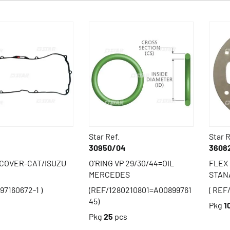
Star Ref.
Star R
30950/04
3608
COVER-CAT/ISUZU
O'RING VP 29/30/44=OIL
FLEX
MERCEDES
STAN
-97160672-1 )
(REF/1280210801=A00899761
( REF
45)
s
Pkg
1
Pkg
25
pcs