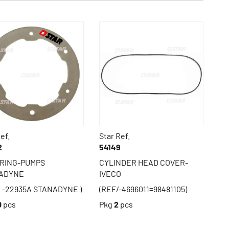
ef.
Star Ref.
2
54149
 RING-PUMPS
CYLINDER HEAD COVER-
ADYNE
IVECO
/ -22935A STANADYNE )
(REF/-4696011=98481105)
0
pcs
Pkg
2
pcs