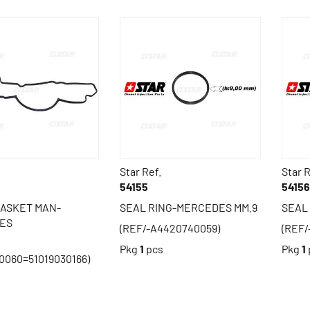
Star Ref.
Star R
54155
54156
GASKET MAN-
SEAL RING-MERCEDES MM.9
SEAL
ES
(REF/-A4420740059)
(REF/
Pkg
1
pcs
Pkg
1
0060=51019030166)
s