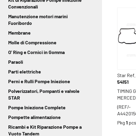
Convenzionali
Manutenzione motori marini
Fuoribordo
Membrane
Molle di Compressione
O' Ring e Cornici in Gomma
Paraoli
Parti elettriche
Star Ref.
Perni e Rulli Pompe Iniezione
54151
Polverizzatori, Pompanti e valvole
TIMING 
STAR
MERCED
(REF/-
Pompe Iniezione Complete
A442015
Pompette alimentazione
Pkg
1
pc
Ricambi e Kit Riparazione Pompe a
Vuoto Tandem