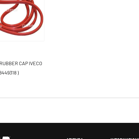
 RUBBER CAP IVECO
8449318 )
s