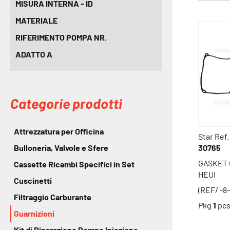
MISURA INTERNA - ID
MATERIALE
RIFERIMENTO POMPA NR.
ADATTO A
Categorie prodotti
Attrezzatura per Officina
Star Ref.
30765
Bulloneria, Valvole e Sfere
GASKET 
Cassette Ricambi Specifici in Set
HEUI
Cuscinetti
(REF/ -8
Filtraggio Carburante
Pkg
1
pc
Guarnizioni
Kit di Riparazione Pompe Iniezione