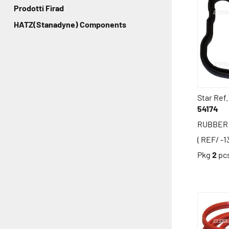
Prodotti Firad
HATZ(Stanadyne) Components
Star Ref.
54174
RUBBER 
( REF/ -1
Pkg
2
pc