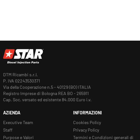
DTM Ricambi s.r.l.
P. IVA 02243530371
Via della Cooperazione n.5 - 40129 (BO) ITALIA
Registro Imprese di Bologna REA BO - 265911
Cap. Soc. versato ed esistente 84.000 Euro i.v.
AZIENDA
INFORMAZIONI
Executive Team
Cookies Policy
Staff
Privacy Policy
Purpose e Valori
Termini e Condizioni generali di