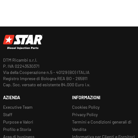
DTM Ricambi s.r.l.
P. IVA 02243530371
Via della Cooperazione n.5 - 40129 (BO) ITALIA
Registro Imprese di Bologna REA BO - 265911
Cap. Soc. versato ed esistente 84.000 Euro i.v.
AZIENDA
INFORMAZIONI
Executive Team
Cookies Policy
Staff
Privacy Policy
Purpose e Valori
Termini e Condizioni generali di
Profilo e Storia
Vendita
Area di business
Informativa per Clienti e Fornitori