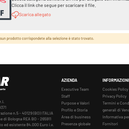
Clicca il link che segue per scaricare il file.
Scarica allegato
sun prodotto corrispondete alla selezione è stato trovato.
AZIENDA
INFORMAZIONI
Executive Team
Cookies Policy
Staff
Privacy Policy
.l.
Purpose e Valori
Termini e Cond
0371
Profilo e Storia
generali di Ven
razione n.5 - 40129 (BO) ITALIA
Area di business
Informativa per
e di Bologna REA BO - 265911
Presenza globale
Fornitori
to ed esistente 84.000 Euro i.v.