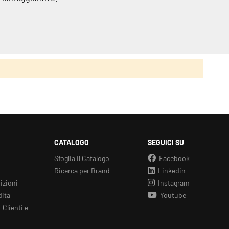
CATALOGO
SEGUICI SU
Sfoglia il Catalogo
Facebook
Ricerca per Brand
Linkedin
izioni
Instagram
dita
Youtube
 Clienti e