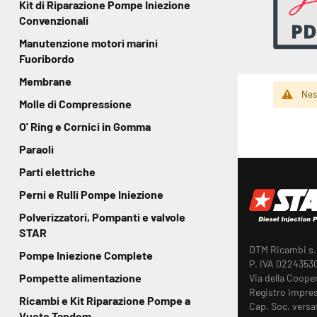
Kit di Riparazione Pompe Iniezione
Convenzionali
Manutenzione motori marini
Fuoribordo
Membrane
Nes
Molle di Compressione
O' Ring e Cornici in Gomma
Paraoli
Parti elettriche
Perni e Rulli Pompe Iniezione
Polverizzatori, Pompanti e valvole
STAR
DTM Ricambi s.r
Pompe Iniezione Complete
P. IVA 0224353
Pompette alimentazione
Via della Coope
Registro Impres
Ricambi e Kit Riparazione Pompe a
Cap. Soc. versa
Vuoto Tandem