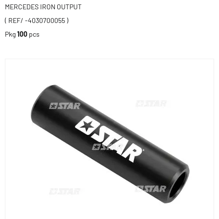
MERCEDES IRON OUTPUT
( REF/ -4030700055 )
Pkg
100
pcs