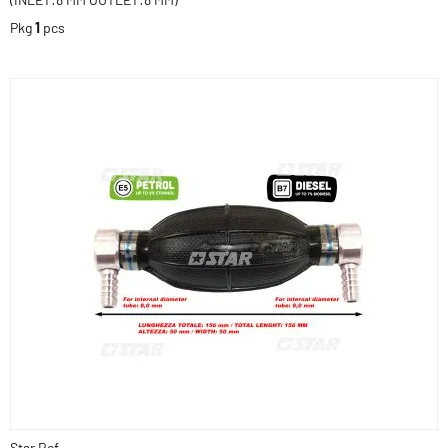
Pkg
1
pcs
Star Ref.