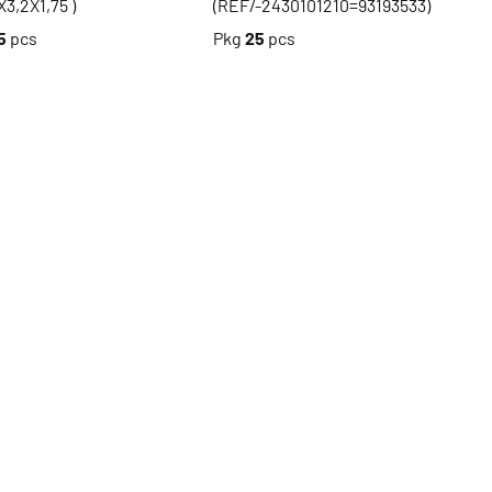
X3,2X1,75 )
(REF/-2430101210=93193533)
5
pcs
Pkg
25
pcs