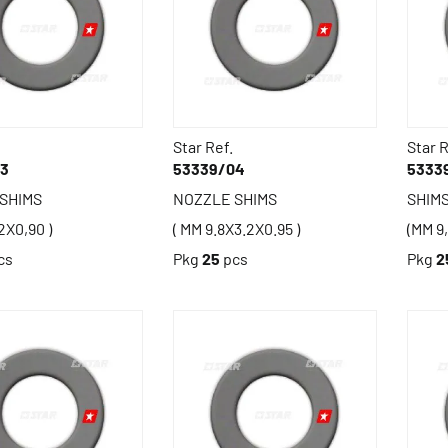
Star Ref.
Star R
03
53339/04
5333
SHIMS
NOZZLE SHIMS
SHIM
2X0,90 )
( MM 9.8X3.2X0.95 )
(MM 9,
cs
Pkg
25
pcs
Pkg
2