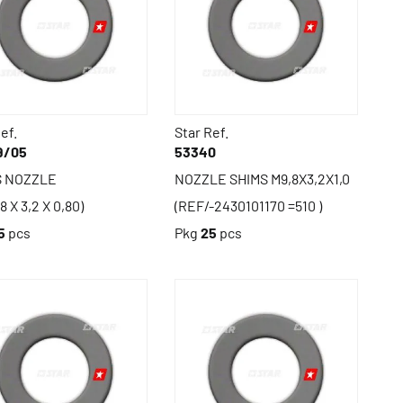
ef.
Star Ref.
9/05
53340
S NOZZLE
NOZZLE SHIMS M9,8X3,2X1,0
8 X 3,2 X 0,80)
(REF/-2430101170 =510 )
5
pcs
Pkg
25
pcs