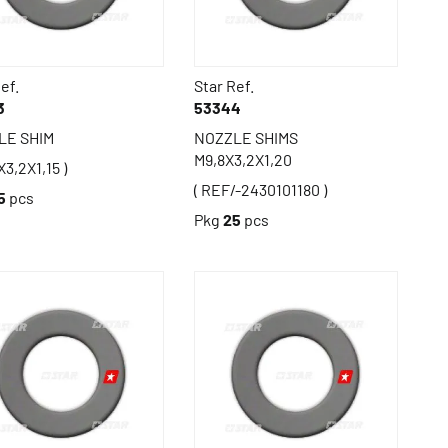
ef.
Star Ref.
3
53344
LE SHIM
NOZZLE SHIMS
M9,8X3,2X1,20
X3,2X1,15 )
( REF/-2430101180 )
5
pcs
Pkg
25
pcs