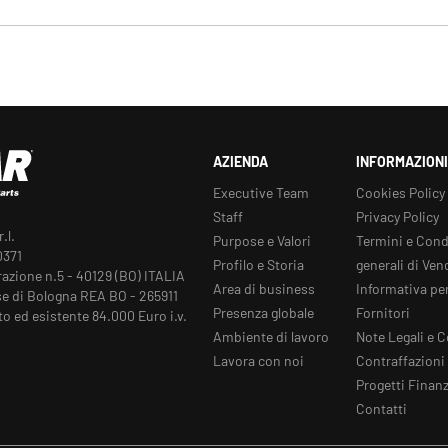
AZIENDA
INFORMAZIONI
Executive Team
Cookies Policy
Staff
Privacy Policy
.l.
Purpose e Valori
Termini e Cond
0371
Profilo e Storia
generali di Ven
razione n.5 - 40129 (BO) ITALIA
Area di business
Informativa per
e di Bologna REA BO - 265911
Presenza globale
Fornitori
to ed esistente 84.000 Euro i.v.
Ambiente di lavoro
Note Legali e C
Lavora con noi
Contraffazioni
Progetti Finanz
Contatti