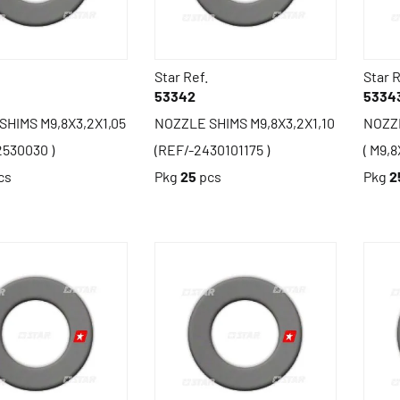
Star Ref.
Star R
53342
5334
SHIMS M9,8X3,2X1,05
NOZZLE SHIMS M9,8X3,2X1,10
NOZZ
2530030 )
(REF/-2430101175 )
( M9,8
cs
Pkg
25
pcs
Pkg
2