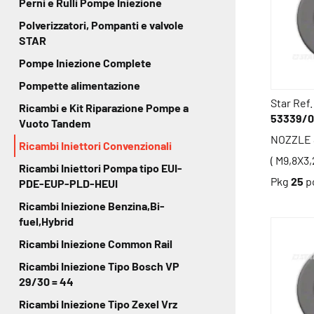
Perni e Rulli Pompe Iniezione
Polverizzatori, Pompanti e valvole
STAR
Pompe Iniezione Complete
Pompette alimentazione
Star Ref.
Ricambi e Kit Riparazione Pompe a
53339/
Vuoto Tandem
NOZZLE 
Ricambi Iniettori Convenzionali
( M9,8X3,
Ricambi Iniettori Pompa tipo EUI-
Pkg
25
p
PDE-EUP-PLD-HEUI
Ricambi Iniezione Benzina,Bi-
fuel,Hybrid
Ricambi Iniezione Common Rail
Ricambi Iniezione Tipo Bosch VP
29/30 = 44
Ricambi Iniezione Tipo Zexel Vrz