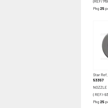
(REF/ M9
Pkg
25
p
Star Ref.
53357
NOZZLE 
( REF/-93
Pkg
25
p