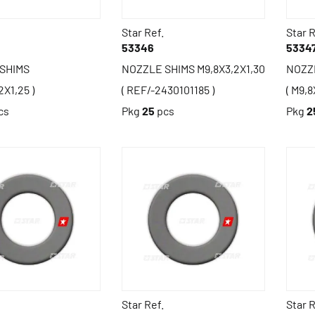
Star Ref.
Star R
53346
5334
SHIMS
NOZZLE SHIMS M9,8X3,2X1,30
NOZZ
2X1,25 )
( REF/-2430101185 )
( M9,8
cs
Pkg
25
pcs
Pkg
2
Star Ref.
Star R