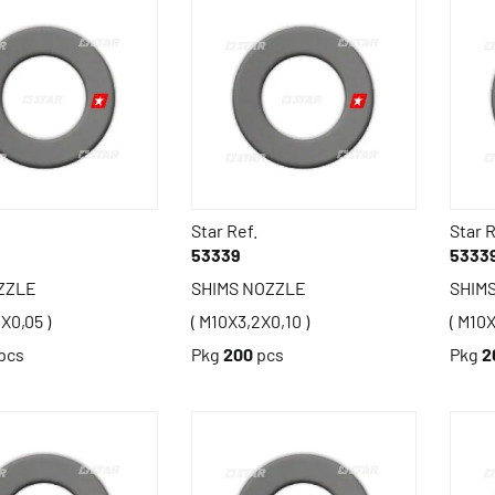
Star Ref.
Star R
53339
5333
ZZLE
SHIMS NOZZLE
SHIM
X0,05 )
( M10X3,2X0,10 )
( M10X
pcs
Pkg
200
pcs
Pkg
2