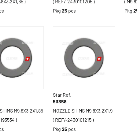
,8X3,2X1,65 )
( REF/-2430101205 )
( M9,8
cs
Pkg
25
pcs
Pkg
2
Star Ref.
53358
SHIMS M9,8X3,2X1,85
NOZZLE SHIMS M9,8X3,2X1,9
193534 )
( REF/-2430101215 )
cs
Pkg
25
pcs