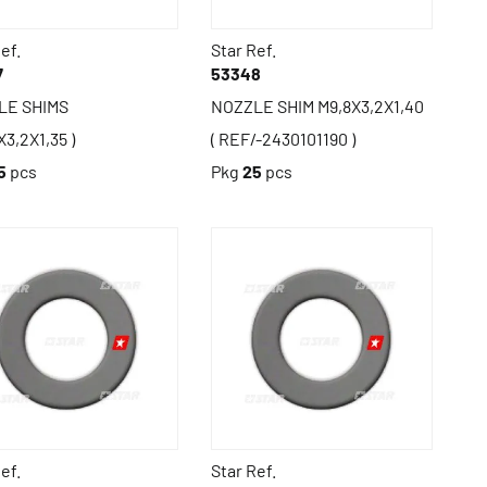
ef.
Star Ref.
7
53348
LE SHIMS
NOZZLE SHIM M9,8X3,2X1,40
X3,2X1,35 )
( REF/-2430101190 )
5
pcs
Pkg
25
pcs
ef.
Star Ref.