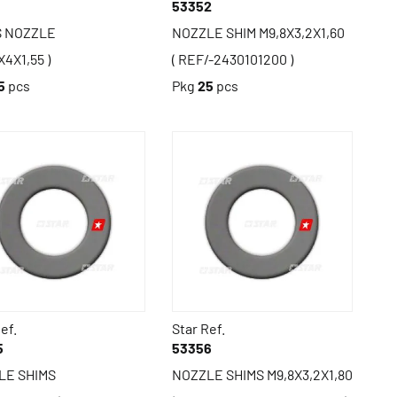
1
53352
S NOZZLE
NOZZLE SHIM M9,8X3,2X1,60
X4X1,55 )
( REF/-2430101200 )
5
pcs
Pkg
25
pcs
ef.
Star Ref.
5
53356
LE SHIMS
NOZZLE SHIMS M9,8X3,2X1,80