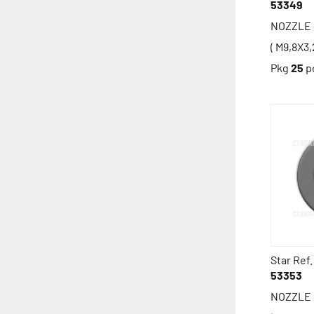
53349
NOZZLE 
( M9,8X3,
Pkg
25
p
Star Ref.
53353
NOZZLE 