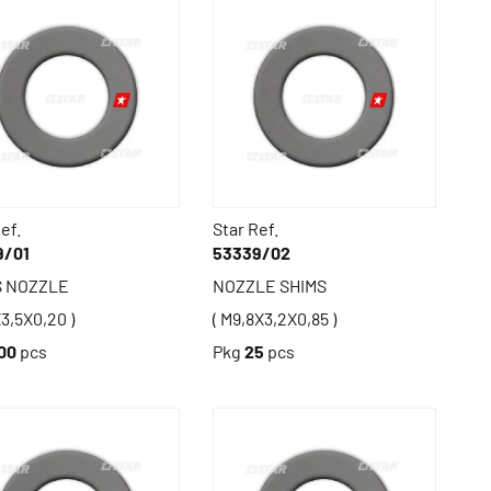
ef.
Star Ref.
9/01
53339/02
S NOZZLE
NOZZLE SHIMS
3,5X0,20 )
( M9,8X3,2X0,85 )
00
pcs
Pkg
25
pcs