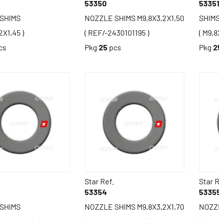
53350
5335
SHIMS
NOZZLE SHIMS M9,8X3,2X1,50
SHIM
2X1,45 )
( REF/-2430101195 )
( M9,8
cs
Pkg
25
pcs
Pkg
2
Star Ref.
Star R
53354
5335
SHIMS
NOZZLE SHIMS M9,8X3,2X1,70
NOZZ