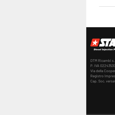
DTM Ricambi s.r
P. IVA 0224353
Via della Coope
Registro Impres
Cap. Soc. versa