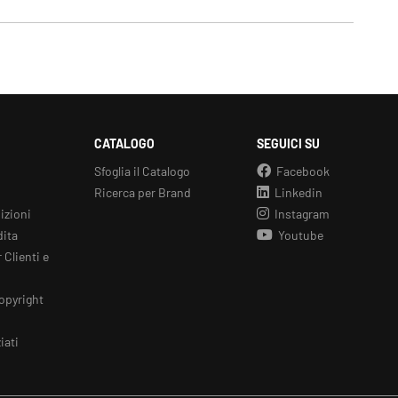
CATALOGO
SEGUICI SU
Sfoglia il Catalogo
Facebook
Ricerca per Brand
Linkedin
izioni
Instagram
dita
Youtube
 Clienti e
opyright
iati